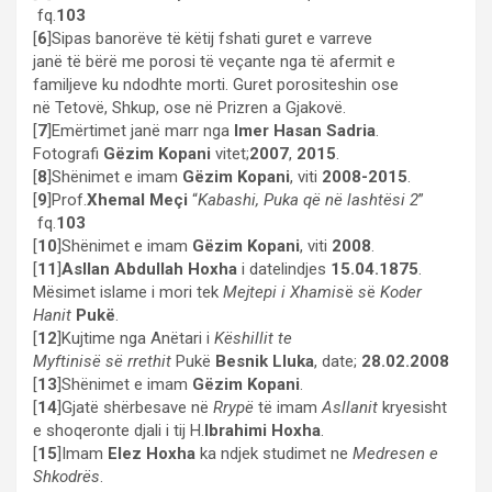
fq.
103
[
6
]Sipas banorëve të këtij fshati guret e varreve
janë të bërë me porosi të veçante nga të afermit e
familjeve ku ndodhte morti. Guret porositeshin ose
në Tetovë, Shkup, ose në Prizren a Gjakovë.
[
7
]Emërtimet janë marr nga
Imer Hasan Sadria
.
Fotografi
Gëzim Kopani
vitet;
2007
,
2015
.
[
8
]Shënimet e imam
Gëzim Kopani
, viti
2008-2015
.
[
9
]Prof.
Xhemal Meçi
“
Kabashi, Puka që në lashtësi 2
”
fq.
103
[
10
]Shënimet e imam
Gëzim Kopani
, viti
2008
.
[
11
]
Asllan Abdullah Hoxha
i datelindjes
15.04.1875
.
Mësimet islame i mori tek
Mejtepi i Xhamis
ë
s
ë
Koder
Hanit
Pukë
.
[
12
]Kujtime nga Anëtari i
Këshillit te
Myftinisë së rrethit
Pukë
Besnik Lluka
, date;
28.02.2008
[
13
]Shënimet e imam
Gëzim Kopani
.
[
14
]Gjatë shërbesave në
Rrypë
të imam
Asllanit
kryesisht
e shoqeronte djali i tij H.
Ibrahimi Hoxha
.
[
15
]Imam
Elez Hoxha
ka ndjek studimet ne
Medresen e
Shkodrës
.