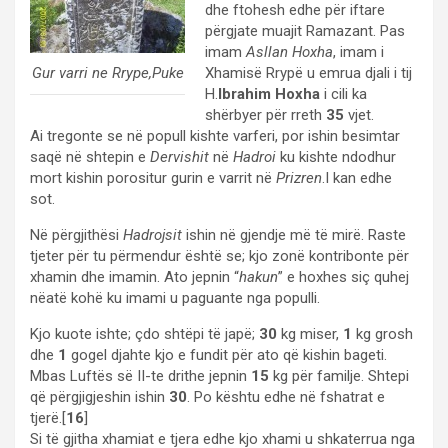
dhe ftohesh edhe për iftare
përgjate muajit Ramazant. Pas
imam
Asllan Hoxha
, imam i
Gur varri ne Rrype,Puke
Xhamisë Rrypë u emrua djali i tij
H.
Ibrahim Hoxha
i cili ka
shërbyer për rreth
35
vjet.
Ai tregonte se në popull kishte varferi, por ishin besimtar
saqë në shtepin e
Dervishit
në
Hadroi
ku kishte ndodhur
mort kishin porositur gurin e varrit në
Prizren
.I kan edhe
sot.
Në përgjithësi
Hadrojsit
ishin në gjendje më të mirë. Raste
tjeter për tu përmendur është se; kjo zonë kontribonte për
xhamin dhe imamin. Ato jepnin “
hakun
” e hoxhes siç quhej
nëatë kohë ku imami u paguante nga populli.
Kjo kuote ishte; çdo shtëpi të japë;
30
kg miser,
1
kg grosh
dhe
1
gogel djahte kjo e fundit për ato që kishin bageti.
Mbas Luftës së II-te drithe jepnin
15
kg për familje. Shtepi
që përgjigjeshin ishin
30
. Po kështu edhe në fshatrat e
tjerë.[
16
]
Si të gjitha xhamiat e tjera edhe kjo xhami u shkaterrua nga