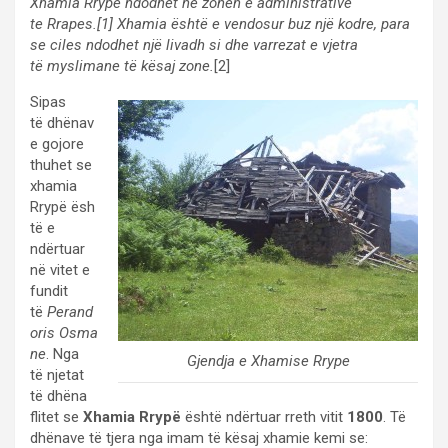
Xhamia Rrypë ndodhet ne zonen e administrative
te Rrapes.[1] Xhamia është e vendosur buz një kodre, para
se ciles ndodhet një livadh si dhe varrezat e vjetra
të myslimane të kësaj zone.
[2]
Sipas
të dhënav
e gojore
thuhet se
xhamia
Rrypë ësh
të e
ndërtuar
në vitet e
fundit
të
Perand
oris Osma
ne
. Nga
Gjendja e Xhamise Rrype
të njetat
të dhëna
flitet se
Xhamia Rrypë
është ndërtuar rreth vitit
1800
. Të
dhënave të tjera nga imam të kësaj xhamie kemi se: