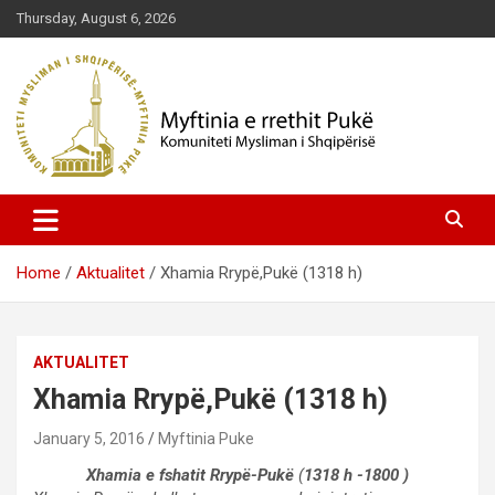
Skip
Thursday, August 6, 2026
to
content
Komuniteti Mysliman i Shqipërisë
Myftinia Pukë | Faqja Zyrtare
Home
Aktualitet
Xhamia Rrypë,Pukë (1318 h)
AKTUALITET
Xhamia Rrypë,Pukë (1318 h)
January 5, 2016
Myftinia Puke
Xhamia e fshatit Rrypë-Pukë
(
1318 h -1800 )