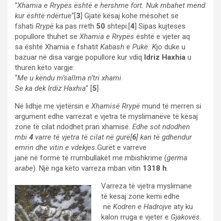
“
Xhamia e Rrypës është e hershme fort. Nuk mbahet mend
kur është ndërtue
“[
3
] Gjatë kësaj kohe mësohet se
fshati
Rrypë
ka pas rreth
50
shtepi.[
4
] Sipas kujteses
popullore thuhet se
Xhamia e Rrypës
është e vjeter aq
sa është Xhamia e fshatit
Kabash
e
Pukë. K
jo duke u
bazuar në disa vargje popullore kur vdiq
Idriz Haxhia
u
thuren këto vargje:
“
Me u këndu m’sallma n’tri xhami
Se ka dek Irdiz Haxhia
” [
5
]
Në lidhje me vjetërsin e
Xhamisë Rrypë
mund të merren si
argument edhe varrezat e vjetra të myslimanëve të kësaj
zone të cilat ndodhet pran xhamisë.
Edhe sot ndodhen
mbi
4
varre të vjetra të cilat në gurë[
6
] kan të gdhendur
emrin dhe vitin e vdekjes.
Gurët e varreve
janë në formë të rrumbullakët me mbishkrime (
germa
arabe
). Një nga këto varreza mban vitin
1318
h
.
Varreza të vjetra myslimane
të kesaj zone kemi edhe
në
Kodren e Hadrojve
aty ku
kalon rruga e vjeter e
Gjakovës
.