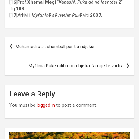
[
16
]Prof.
Xhemal Meçi
“
Kabashi, Puka që në lashtësi 2
”
fq.
103
[
17
]Arkivi i
Myftinisë së rrethit Pukë
viti
2007
.
Post
Muhamedi a.s., shembull për t’u ndjekur
navigation
Myftinia Puke ndihmon dhjetra familje te varfra
Leave a Reply
You must be
logged in
to post a comment.