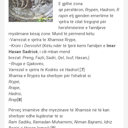
E gjithë zona
që përshkron;
Rrypën
,
Hadroin
,
R
rapin
etj gjenden emertime të
vjetra të cilat tregojnë për
hershmëerinë e familjeve
myslimane kësaj zone. Mund të përmend këtu:
-Varrezat e vjetra te Xhamise Rrype,
–
Kroni i Dervishit
(Këtu ndër të tjerë kemi familjen e
Imer
Hasan Sadrisë
, i cili mban mend
brezat:
Preng
,
Fazli
,.
Sadri
,
Qel
,
Isuf
,
Hasan
,)
–
Rruga e Gjakov
ë
s
,
Varrezat e vjetra t
ë
Kodr
ë
s s
ë
Hadroit
.[
7
]
Xhamia e Rrypës ka sherbyer për fshatrat si:
Rrypë
,
Rrape
,
Hadroi
,
Rrap
[
8
]
Përveç imamëve dhe myezinave të Xhamisë në të kan
sherbyer edhe kujdestar të si:
Ram Sadiku
,
Ramadan Muharremi
,
Niman Bajrami
,
Idriz