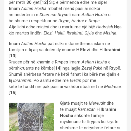
për rreth
30
vjet.[
12
] Siç e përmenda edhe më siper
Imam
Asllan Hoxha
mbahet mend pasi ai ndikoi
në rindertimin e
Xhamisë Rrypë
.Imam
Asllan Hoxha
u
bë shumë i respektuar në
Rrypë
,
Hadroi
e
Rrape
.
Atje lidhi edhe miqësi dhe u martu me një bijë
Hadrojsh
.Nga
kjo martes lindën:
Elezi
,
Halili
,
Ibrahimi
,
Gjyla
dhe
Misirja
.
Imam
Asllan Hoxha
pat ndikim domëthënës islam në
familjen e tij aq sa dolen dy imamë H.
Elezi
dhe H.
Ibrahimi
.
[
13
]
Rrugen për në xhamin e Rrypës Imam
Asllan Hoxha
e
përshkruante në këmbë[
14
] nga lagjia
Zezaj Pukë
në Rrypë.
Shumë shërbesa fetare në këtë fshat i ka bërë me djalin e
tij
Ibrahimin.
Po ashtu edhe me
Elezin
por me
këtë të fundit më pak pasi ai vazhdoi studimet në
Medrese
.
[
15
]
Gjatë muajit të
Mevludit
dhe
të muajit
Ramazan
H.
Ibrahim
Hoxha
shkonte familje
myslimane të Rrypës ku kryete
shërbime të ndryshme fetare si