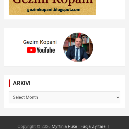
ARKIVI
ARKIVI
Copyright © 2026
Myftinia Pukë | Faqja Zyrtare