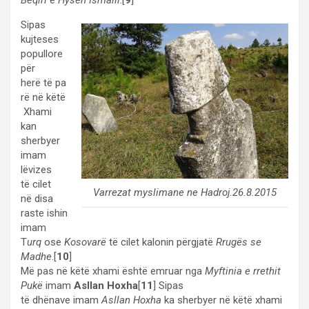
Beqiri
e
Hysen Ismaili
.[
9
]
Sipas
kujteses
popullore
për
herë të pa
rë në këtë
Xhami
kan
sherbyer
imam
lëvizes
të cilet
Varrezat myslimane ne Hadroj.26.8.2015
në disa
raste ishin
imam
T
urq
ose
Kosovarë
të cilet kalonin përgjatë
Rrugës se
Madhe
.[
10
]
Më pas në këtë xhami është emruar nga
Myftinia e rrethit
Pukë
imam
Asllan Hoxha
[
11
] Sipas
të dhënave imam
Asllan Hoxha
ka sherbyer në këtë xhami