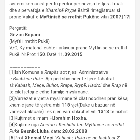
sistemi komunist për tu përdor për nevoja të tjera.Trualli
dhe sipervafqja e
Xhamisë Rrypë
është rirregjistruar si
pronë Vakuf e
Myftinisë së rrethit Pukë
në vitin
2007
.[
17
]
Përgatiti:
Gëzim Kopani
(Myfti i rrethit Pukë)
V/O; Ky material është i arkivuar pranë Myftinisë së rrethit
Pukë. Nr.Prot;
150
. Datë;
11.09.2015
___________
[
1
]Ish Komuna e
Rrapës s
ot njesi Administrative
e
Bashkisë Pukë
. Ajo përfshin ndër të tjerë fshatrat
si:
Kabash
,
Meçe
,
Buhot
,
Rrape
,
Rrypë
,
Hadroi
dhe
Rrap n
ë
të cilët jetojnë edhe familje myslimane.
[
2
]Varrezat e vjetra myslimane të cilat ndodhen pran kësaj
xhamie janë të vjetra mbi
118
vjet(Duke u bazuar në
varrezat aktuale).Tek njëri varr shkruhet viti
1318
te hixhrit.
[
3
]Kujtimet e imam
H.Ibrahim Hoxha
.
[
4
]Kujtime nga
Anëtari i Këshillit teë Myftinisë së rrethit
Pukë
Besnik Lluka
, date;
28.02.2008
[
5
]Prof.
Xhemal Meçi
“
Kabashi, Puka që në lashtësi 2
”