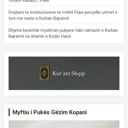
fshatin Kabash , Puke
Drejtues te institucioneve te rrethit Puke percjellin urimet e
tyre me rastin e Kurban Bajramit
Dhjetra besimtar mysliman pukjane falin namazin e Kurban
Bajramit ne xhamin e Koder Hanit
Myftiu i Pukës Gëzim Kopani