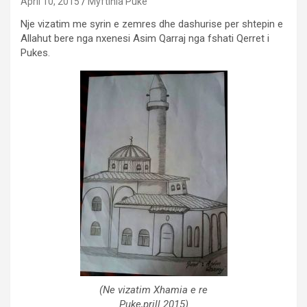
April 10, 2015
Myftinia Puke
Nje vizatim me syrin e zemres dhe dashurise per shtepin e
Allahut bere nga nxenesi Asim Qarraj nga fshati Qerret i
Pukes.
(Ne vizatim Xhamia e re
Puke,prill 2015)