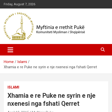
Skip
Friday, August 7, 2026
to
content
Komuniteti Mysliman i Shqipërisë
Myftinia Pukë | Faqja Zyrtare
Home
Islami
Xhamia e re Puke ne syrin e nje nxenesi nga fshati Qerret
ISLAMI
Xhamia e re Puke ne syrin e nje
nxenesi nga fshati Qerret