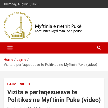
Skip
Thursday, August 6, 2026
to
content
Komuniteti Mysliman i Shqipërisë
Myftinia Pukë | Faqja Zyrtare
Home
Lajme
Vizita e perfaqesuesve te Politikes ne Myftinin Puke (video)
LAJME
VIDEO
Vizita e perfaqesuesve te
Politikes ne Myftinin Puke (video)