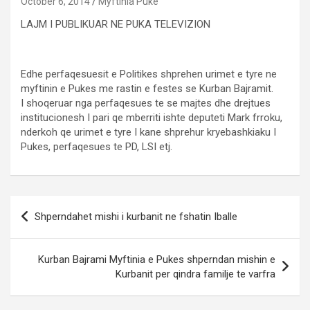
October 6, 2014
Myftinia Puke
LAJM I PUBLIKUAR NE PUKA TELEVIZION
Edhe perfaqesuesit e Politikes shprehen urimet e tyre ne
myftinin e Pukes me rastin e festes se Kurban Bajramit.
I shoqeruar nga perfaqesues te se majtes dhe drejtues
institucionesh I pari qe mberriti ishte deputeti Mark frroku,
nderkoh qe urimet e tyre I kane shprehur kryebashkiaku I
Pukes, perfaqesues te PD, LSI etj.
Post
Shperndahet mishi i kurbanit ne fshatin Iballe
navigation
Kurban Bajrami Myftinia e Pukes shperndan mishin e
Kurbanit per qindra familje te varfra