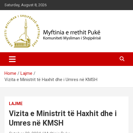
Skip
Saturday, August 8, 2026
to
content
Komuniteti Mysliman i Shqipërisë
Myftinia Pukë | Faqja Zyrtare
Home
Lajme
Vizita e Ministrit të Haxhit dhe i Umres në KMSH
LAJME
Vizita e Ministrit të Haxhit dhe i
Umres në KMSH