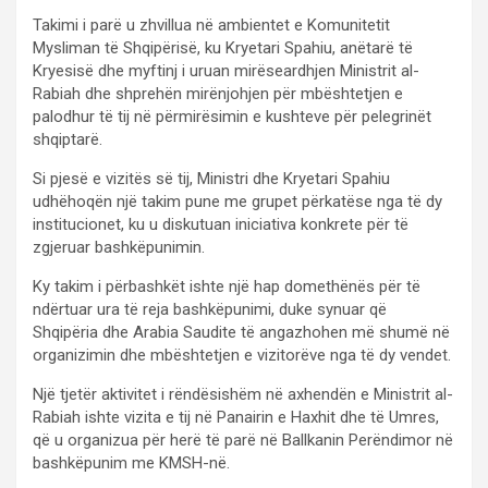
Takimi i parë u zhvillua në ambientet e Komunitetit
Mysliman të Shqipërisë, ku Kryetari Spahiu, anëtarë të
Kryesisë dhe myftinj i uruan mirëseardhjen Ministrit al-
Rabiah dhe shprehën mirënjohjen për mbështetjen e
palodhur të tij në përmirësimin e kushteve për pelegrinët
shqiptarë.
Si pjesë e vizitës së tij, Ministri dhe Kryetari Spahiu
udhëhoqën një takim pune me grupet përkatëse nga të dy
institucionet, ku u diskutuan iniciativa konkrete për të
zgjeruar bashkëpunimin.
Ky takim i përbashkët ishte një hap domethënës për të
ndërtuar ura të reja bashkëpunimi, duke synuar që
Shqipëria dhe Arabia Saudite të angazhohen më shumë në
organizimin dhe mbështetjen e vizitorëve nga të dy vendet.
Një tjetër aktivitet i rëndësishëm në axhendën e Ministrit al-
Rabiah ishte vizita e tij në Panairin e Haxhit dhe të Umres,
që u organizua për herë të parë në Ballkanin Perëndimor në
bashkëpunim me KMSH-në.