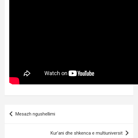
Post
Mesazh ngushellimi
navigation
Kur’ani dhe shkenca e multiuniversit