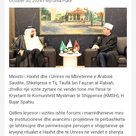
October 30, 2024
Myftinia Puke
Ministri i Haxhit dhe i Umres në Mbretërinë e Arabisë
Saudite, Shkëlqesia e Tij, Taufik bin Fauzan al-Rabiah,
zhvilloi një vizitë zyrtare në vendin tone me ftesë të
Kryetarit të Komunitetit Mysliman të Shqipërisë (KMSH), H.
Bujar Spahiu.
Qëllimi kryesor i vizitës ishte forcimi i marrëdhënieve mes
dy institucioneve dhe avancimi i projekteve të përbashkëta
që lehtësojnë dhe përmirësojnë përvojën e shqiptarëve që
kryejnë ritualet e Haxhit dhe të Umres në vendet e shenjta.