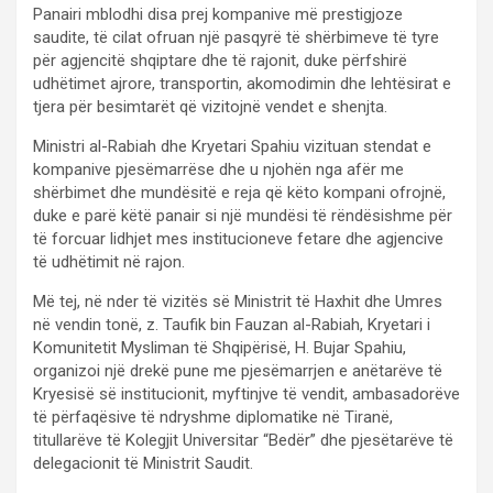
Panairi mblodhi disa prej kompanive më prestigjoze
saudite, të cilat ofruan një pasqyrë të shërbimeve të tyre
për agjencitë shqiptare dhe të rajonit, duke përfshirë
udhëtimet ajrore, transportin, akomodimin dhe lehtësirat e
tjera për besimtarët që vizitojnë vendet e shenjta.
Ministri al-Rabiah dhe Kryetari Spahiu vizituan stendat e
kompanive pjesëmarrëse dhe u njohën nga afër me
shërbimet dhe mundësitë e reja që këto kompani ofrojnë,
duke e parë këtë panair si një mundësi të rëndësishme për
të forcuar lidhjet mes institucioneve fetare dhe agjencive
të udhëtimit në rajon.
Më tej, në nder të vizitës së Ministrit të Haxhit dhe Umres
në vendin tonë, z. Taufik bin Fauzan al-Rabiah, Kryetari i
Komunitetit Mysliman të Shqipërisë, H. Bujar Spahiu,
organizoi një drekë pune me pjesëmarrjen e anëtarëve të
Kryesisë së institucionit, myftinjve të vendit, ambasadorëve
të përfaqësive të ndryshme diplomatike në Tiranë,
titullarëve të Kolegjit Universitar “Bedër” dhe pjesëtarëve të
delegacionit të Ministrit Saudit.