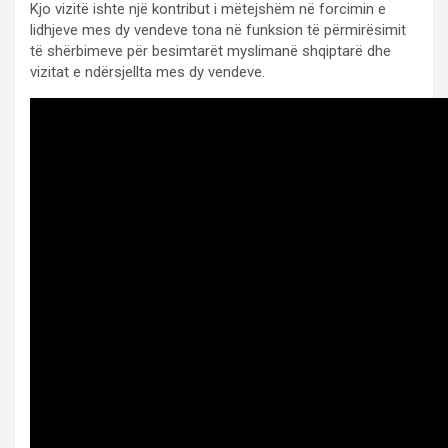
Kjo vizitë ishte një kontribut i mëtejshëm në forcimin e
lidhjeve mes dy vendeve tona në funksion të përmirësimit
të shërbimeve për besimtarët myslimanë shqiptarë dhe
vizitat e ndërsjellta mes dy vendeve.