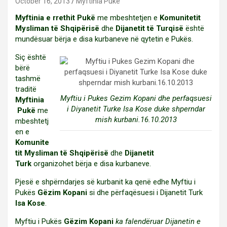
October 16, 2013
Myftinia Puke
Myftinia e rrethit Pukë
me mbeshtetjen e
Komunitetit
Mysliman të Shqipërisë
dhe
Dijanetit të Turqisë
është
mundësuar bërja e disa kurbaneve në qytetin e Pukës.
Siç është
bërë
tashmë
traditë
Myftiu i Pukes Gezim Kopani dhe perfaqsuesi
Myftinia
i Diyanetit Turke Isa Kose duke shperndar
Pukë
me
mish kurbani.16.10.2013
mbeshtetj
en e
Komunite
tit Mysliman të Shqipërisë
dhe
Dijanetit
Turk
organizohet bërja e disa kurbaneve.
Pjesë e shpërndarjes së kurbanit ka qenë edhe Myftiu i
Pukës
Gëzim Kopani
si dhe përfaqësuesi i Dijanetit Turk
Isa Kose
.
Myftiu i Pukës
Gëzim Kopani
ka falendëruar Dijanetin e