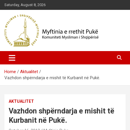
Skip
Saturday, August 8, 2026
to
content
Komuniteti Mysliman i Shqipërisë
Myftinia Pukë | Faqja Zyrtare
Home
Aktualitet
Vazhdon shpërndarja e mishit të Kurbanit në Pukë.
AKTUALITET
Vazhdon shpërndarja e mishit të
Kurbanit në Pukë.