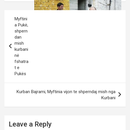
Post
Myftini
navigation
a Pukë,
shpern
dan
mish
kurbani
në
fshatra
t e
Kurban 2013
Pukës
Kurban Bajrami, Myftinia vijon te shperndaj mish nga
Kurbani
Leave a Reply