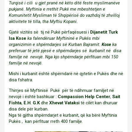
Turqisë i cili u gjet pranë në këto ditë feste myslimanëve
pukjanë. Myftinia e rrethit Pukë me mbeshtetjen e
Komunitetit Mysliman të Shqipërisë do vazhdoj të zhvilloj
aktivitete të tilla, tha Myftiu Kopani.
Gjatë vizitës së tij në Pukë përfaqësuesi i
Dijanetit Turk
Isa Kose
ka falendëruar Myftininë e Pukës mbi
organizimin e shpërndarjes së Kurban Bajramit.
Kose
ka
preferuar të jetë pjesë e shpërndarjes së kurbanit në disa
familje në nevojë. Nga kjo shpërndarje përfituan mbi 150
familje në nevojë.
Mishi i kurbanit është shpërndarë në qytetin e Pukës dhe në
disa fshatra.
Thirrjes së Myftinisë Pukë për të ndihmuar familjet në
nevojë i është bashkuar :
Compassion Help Center
,
Sait
Fishta
,
E.H
.
G.K
dhe
Xhevat Vataksi
të cilët kan dhuruar
disa dele për kurban.
Nga të gjitha shpërndarjet e kurbanit, që ka bërë Myftinia
Pukës , kan përfituar rreth 400 familje.