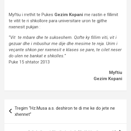
Myftiu i rrethit te Pukes
Gezim Kopani
me rastin e fillimit
te vitit te ri shkollore para universitare uron te gjithe
nxenesit pukjan :
“
Vit te mbare dhe te sukseshem. Qofte ky fillim viti, vit i
gezuar dhe i mbushur me dije dhe mesime te reja. Urim i
veçante shkon per nxenesit e klases se pare, te cilet neser
do ulen ne bankat e shkolles.
”
Puke 15 shtator 2013
Myftiu
Gezim Kopani
Post
Tregim “Hz.Musa a.s. deshiron te di me ke do jete ne
navigation
xhennet”