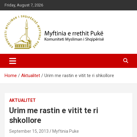
Skip
Friday, August 7, 2026
to
content
Komuniteti Mysliman i Shqipërisë
Myftinia Pukë | Faqja Zyrtare
Home
Aktualitet
Urim me rastin e vitit te ri shkollore
AKTUALITET
Urim me rastin e vitit te ri
shkollore
September 15, 2013
Myftinia Puke