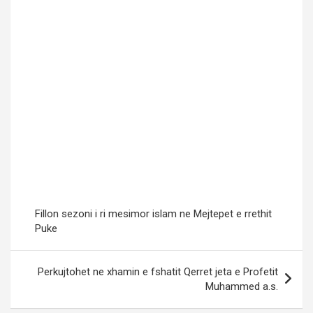
Fillon sezoni i ri mesimor islam ne Mejtepet e rrethit
Puke
Perkujtohet ne xhamin e fshatit Qerret jeta e Profetit
Muhammed a.s.