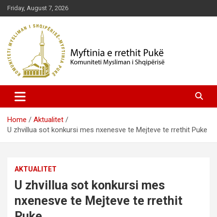
Skip
Friday, August 7, 2026
to
content
Komuniteti Mysliman i Shqipërisë
Myftinia Pukë | Faqja Zyrtare
Home
Aktualitet
U zhvillua sot konkursi mes nxenesve te Mejteve te rrethit Puke
AKTUALITET
U zhvillua sot konkursi mes
nxenesve te Mejteve te rrethit
Puke