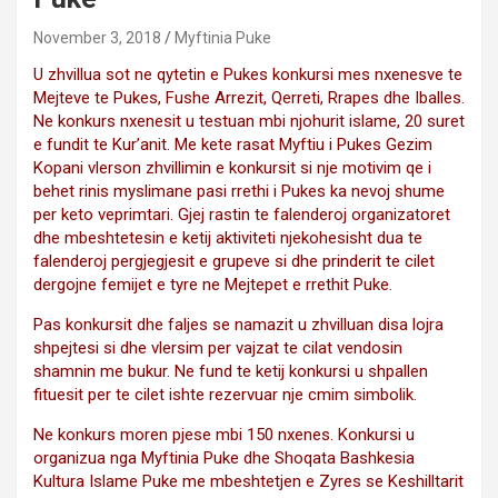
November 3, 2018
Myftinia Puke
U zhvillua sot ne qytetin e Pukes konkursi mes nxenesve te
Mejteve te Pukes, Fushe Arrezit, Qerreti, Rrapes dhe Iballes.
Ne konkurs nxenesit u testuan mbi njohurit islame, 20 suret
e fundit te Kur’anit. Me kete rasat Myftiu i Pukes Gezim
Kopani vlerson zhvillimin e konkursit si nje motivim qe i
behet rinis myslimane pasi rrethi i Pukes ka nevoj shume
per keto veprimtari. Gjej rastin te falenderoj organizatoret
dhe mbeshtetesin e ketij aktiviteti njekohesisht dua te
falenderoj pergjegjesit e grupeve si dhe prinderit te cilet
dergojne femijet e tyre ne Mejtepet e rrethit Puke.
Pas konkursit dhe faljes se namazit u zhvilluan disa lojra
shpejtesi si dhe vlersim per vajzat te cilat vendosin
shamnin me bukur. Ne fund te ketij konkursi u shpallen
fituesit per te cilet ishte rezervuar nje cmim simbolik.
Ne konkurs moren pjese mbi 150 nxenes. Konkursi u
organizua nga Myftinia Puke dhe Shoqata Bashkesia
Kultura Islame Puke me mbeshtetjen e Zyres se Keshilltarit