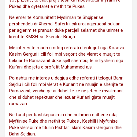
sot prizent , te cilet prej vitesh ka mbeshtetur Myftinin e
Pukes dhe qytetaret e rrethit te Pukes.
Ne emer te Komunitetit Mysliman te Shqiperise
pershendeti dr.Xhemal Saferti i cili uroj agjeruesit pukjan
per agjerim te pranuar duke percjell selamet dhe urimet e
kreut te KMSH-se Skender Bruça.
Me interes te madh u ndoq referati i teologut nga Kosova
Kasim Gerguri i cili foli mbi veçorit dhe vlerat e muajit te
bekuar te Ramazanit duke sjell shembuj te ndryshem nga
Kur’ani dhe jeta e profetit Muhammed a,s.
Po ashtu me interes u degjua edhe referati i telogut Bahri
Sejdiu i cili foli mbi vlerat e Kur’anit ne muajin e shenjte te
Ramazanit, vendin qe ai duhet te ze ne jeten e myslimanit
dhe si duhet repektuar dhe lexuar Kur’ani gjate muajit
ramazan.
Ne fund per bashkepunimin dhe ndihmen e dhene ndaj
Myftinise Puke dhe rrethit te Pukes , Keshilli i Myftinise
Puke vlersoi me titullin Pishtar Islam Kasim Gergurin dhe
Bahri Sejdiun.