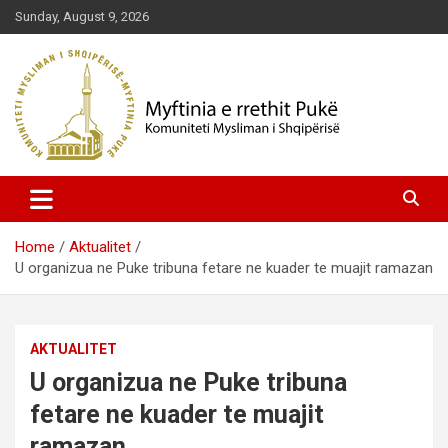
Skip
Sunday, August 9, 2026
to
content
Komuniteti Mysliman i Shqipërisë
Myftinia Pukë | Faqja Zyrtare
Home
Aktualitet
U organizua ne Puke tribuna fetare ne kuader te muajit ramazan
AKTUALITET
U organizua ne Puke tribuna
fetare ne kuader te muajit
ramazan