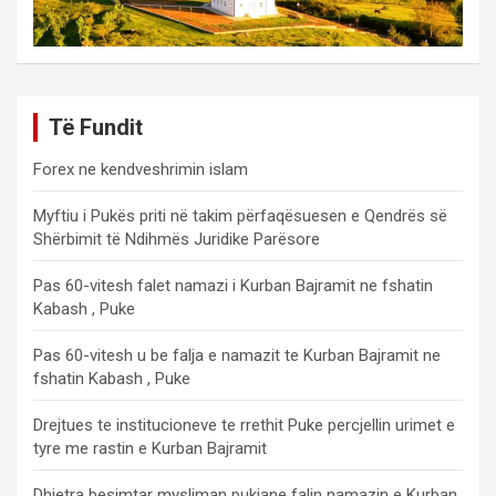
Të Fundit
Forex ne kendveshrimin islam
Myftiu i Pukës priti në takim përfaqësuesen e Qendrës së
Shërbimit të Ndihmës Juridike Parësore
Pas 60-vitesh falet namazi i Kurban Bajramit ne fshatin
Kabash , Puke
Pas 60-vitesh u be falja e namazit te Kurban Bajramit ne
fshatin Kabash , Puke
Drejtues te institucioneve te rrethit Puke percjellin urimet e
tyre me rastin e Kurban Bajramit
Dhjetra besimtar mysliman pukjane falin namazin e Kurban