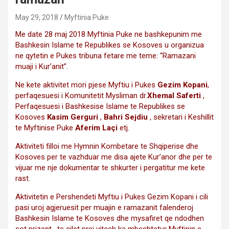
May 29, 2018
Myftinia Puke
Me date 28 maj 2018 Myftinia Puke ne bashkepunim me
Bashkesin Islame te Republikes se Kosoves u organizua
ne qytetin e Pukes tribuna fetare me teme: “Ramazani
muaji i Kur’anit”.
Ne kete aktivitet mori pjese Myftiu i Pukes
Gezim Kopani
,
perfaqesuesi i Komunitetit Mysliman dr.
Xhemal Saferti
,
Perfaqesuesi i Bashkesise Islame te Republikes se
Kosoves
Kasim Gerguri
,
Bahri Sejdiu
, sekretari i Keshillit
te Myftinise Puke
Aferim Laçi
etj.
Aktiviteti filloi me Hymnin Kombetare te Shqiperise dhe
Kosoves per te vazhduar me disa ajete Kur’anor dhe per te
vijuar me nje dokumentar te shkurter i pergatitur me kete
rast.
Aktivitetin e Pershendeti Myftiu i Pukes Gezim Kopani i cili
pasi uroj agjeruesit per muajin e ramazanit falenderoj
Bashkesin Islame te Kosoves dhe mysafiret qe ndodhen