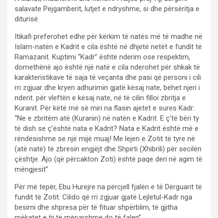
salavate Pejgamberit, lutjet e ndryshme, si dhe përsëritja e
diturisë.
Itikafi preferohet edhe për kërkim të natës më të madhe në
Islam-natën e Kadrit e cila është në dhjetë netët e fundit të
Ramazanit. Kuptimi “Kadr” është nderim ose respektim,
domethënë ajo është një natë e cila nderohet për shkak të
karakteristikave të saja të veçanta dhe pasi që personi i cili
rri zgjuar dhe kryen adhurimin gjatë kësaj nate, bëhet njeri i
nderit. për vleftën e kësaj nate, në të cilin filloi zbritja e
Kuranit. Për këtë më së miri na flasin ajetet e sures Kadr:
“Ne e zbritëm atë (Kuranin) në natën e Kadrit. E ç’të bëri ty
të dish se ç’është nata e Kadrit? Nata e Kadrit është më e
rëndësishme se një mijë muaj! Me lejen e Zotit të tyre në
(atë natë) të zbresin engjëjt dhe Shpirti (Xhibrili) për secilën
çështje. Ajo (që përcakton Zoti) është paqe deri në agim të
mëngjesit”
Për më tepër, Ebu Hurejre na përcjell fjalën e të Dërguarit të
fundit të Zotit: Cilido që rri zgjuar gjatë Lejletul-Kadr nga
besimi dhe shpresa për të fituar shpërblim, të gjitha
mëkatet e tij të mëparshme do të falen”.