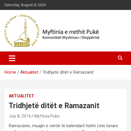
Skip
Saturday, August 8, 2026
to
content
Komuniteti Mysliman i Shqipërisë
Myftinia Pukë | Faqja Zyrtare
Home
Aktualitet
Tridhjetë ditët e Ramazanit
AKTUALITET
Tridhjetë ditët e Ramazanit
July 8, 2014
Myftinia Puke
Ramazanin, muajin e nëntë të kalendarit hixhri (vite lunare