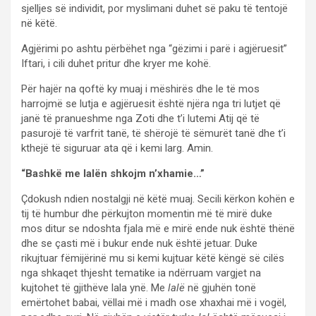
sjelljes së individit, por myslimani duhet së paku të tentojë
në këtë.
Agjërimi po ashtu përbëhet nga “gëzimi i parë i agjëruesit”
Iftari, i cili duhet pritur dhe kryer me kohë.
Për hajër na qoftë ky muaj i mëshirës dhe le të mos
harrojmë se lutja e agjëruesit është njëra nga tri lutjet që
janë të pranueshme nga Zoti dhe t’i lutemi Atij që të
pasurojë të varfrit tanë, të shërojë të sëmurët tanë dhe t’i
kthejë të siguruar ata që i kemi larg. Amin.
“Bashkë me lalën shkojm n’xhamie…”
Çdokush ndien nostalgji në këtë muaj. Secili kërkon kohën e
tij të humbur dhe përkujton momentin më të mirë duke
mos ditur se ndoshta fjala më e mirë ende nuk është thënë
dhe se çasti më i bukur ende nuk është jetuar. Duke
rikujtuar fëmijërinë mu si kemi kujtuar këtë këngë së cilës
nga shkaqet thjesht tematike ia ndërruam vargjet na
kujtohet të gjithëve lala ynë. Me
lalë
në gjuhën tonë
emërtohet babai, vëllai më i madh ose xhaxhai më i vogël,