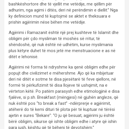
bashkëshortore dhe të vjellit me vetëdije, me qëllim për
adhurim, nga agimi i ditës, deri në perëndimin e diellit.” Nga
ky definicion mund të kuptojmë se aktet e theksuara e
prishin agjërimin nëse bëhen me vetëdije.
Agjërimi i Ramazanit është një prej kushteve të Islamit dhe
obligim për çdo mysliman të moshës së rritur, të
shëndoshë, që nuk është në udhëtim, kurse myslimania
plus këtyre duhet të mos jetë me menstruacione e as në
ditët e lehonisë.
Agjërimi në forma të ndryshme ka qenë obligim edhe për
popujt dhe civilizimet e mëhershme. Ajo që ka mbijetuar
deri në ditët e sotme te disa pjesëtarë të feve qiellore, në
formë të përkufizimit të disa llojeve të ushqimit, na e
vërteton këtë. Po patëm parasysh edhe etimologjinë e disa
fjalëve, si p.sh. Breakfast (mëngjesi) në gjuhën angleze, që
nuk është pos “to break a fast” -ndërprerje e agjërimit,
atëherë do të kemi dituri të plota për të kuptuar në tërësi
ajetin e sures “Bekare”: “O ju që besuat, agjërimi ju është
bërë obligim, sikurse që ishte obligim edhe i atyre që ishin
para jush, kështu që të bëheni të devotshëm.”