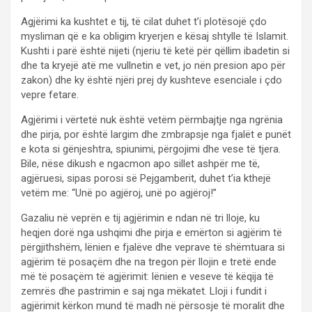
Agjërimi ka kushtet e tij, të cilat duhet t’i plotësojë çdo
mysliman që e ka obligim kryerjen e kësaj shtylle të Islamit.
Kushti i parë është nijeti (njeriu të ketë për qëllim ibadetin si
dhe ta kryejë atë me vullnetin e vet, jo nën presion apo për
zakon) dhe ky është njëri prej dy kushteve esenciale i çdo
vepre fetare.
Agjërimi i vërtetë nuk është vetëm përmbajtje nga ngrënia
dhe pirja, por është largim dhe zmbrapsje nga fjalët e punët
e kota si gënjeshtra, spiunimi, përgojimi dhe vese të tjera.
Bile, nëse dikush e ngacmon apo sillet ashpër me të,
agjëruesi, sipas porosi së Pejgamberit, duhet t’ia kthejë
vetëm me: “Unë po agjëroj, unë po agjëroj!”
Gazaliu në veprën e tij agjërimin e ndan në tri lloje, ku
heqjen dorë nga ushqimi dhe pirja e emërton si agjërim të
përgjithshëm, lënien e fjalëve dhe veprave të shëmtuara si
agjërim të posaçëm dhe na tregon për llojin e tretë ende
më të posaçëm të agjërimit: lënien e veseve të këqija të
zemrës dhe pastrimin e saj nga mëkatet. Lloji i fundit i
agjërimit kërkon mund të madh në përsosje të moralit dhe