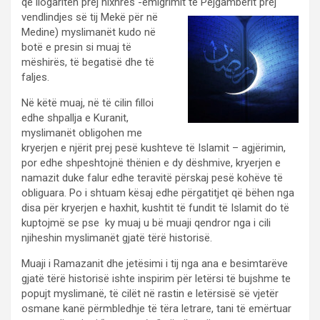
që llogariten prej hixhres -emigrimit të Pejgamberit prej
vendlindjes së
tij Mekë për në
Medine) myslimanët kudo në
botë e presin si muaj të
mëshirës, të begatisë dhe të
faljes.
Në këtë muaj, në të cilin filloi
edhe shpallja e Kuranit,
myslimanët obligohen me
kryerjen e njërit prej pesë kushteve të Islamit – agjërimin,
por edhe shpeshtojnë thënien e dy dëshmive, kryerjen e
namazit duke falur edhe teravitë përskaj pesë kohëve të
obliguara. Po i shtuam kësaj edhe përgatitjet që bëhen nga
disa për kryerjen e haxhit, kushtit të fundit të Islamit do të
kuptojmë se pse ky muaj u bë muaji qendror nga i cili
njiheshin myslimanët gjatë tërë historisë.
Muaji i Ramazanit dhe jetësimi i tij nga ana e besimtarëve
gjatë tërë historisë ishte inspirim për letërsi të bujshme te
popujt myslimanë, të cilët në rastin e letërsisë së vjetër
osmane kanë përmbledhje të tëra letrare, tani të emërtuar