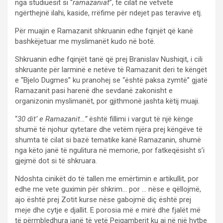
nga studiuesit si “
ramazaniat
”, të cilat në vetvete
ngërthejnë ilahi, kaside, rrëfime për ndejet pas teravive etj.
Për muajin e Ramazanit shkruanin edhe fqinjët që kanë
bashkëjetuar me myslimanët kudo në botë.
Shkruanin edhe fqinjët tanë që prej Branislav Nushiqit, i cili
shkruante për larminë e netëve të Ramazanit deri te këngët
e “Bjelo Dugmes” ku pranohej se “është paksa zymtë” gjatë
Ramazanit pasi harenë dhe sevdanë zakonisht e
organizonin myslimanët, por gjithmonë jashta këtij muaji.
“
30 dit’ e Ramazanit…”
është fillimi i vargut të një kënge
shumë të njohur qytetare dhe vetëm njëra prej këngëve të
shumta të cilat si bazë tematike kanë Ramazanin, shumë
nga këto janë të ngulitura në memorie, por fatkeqësisht s’i
gjejmë dot si të shkruara.
Ndoshta cinikët do të tallen me emërtimin e artikullit, por
edhe me vete guximin për shkrim… por … nëse e qëllojmë,
ajo është prej Zotit kurse nëse gabojmë diç është prej
meje dhe cytje e djallit. E porosia më e mirë dhe fjalët më
të përmbledhura janë të vetë Pejgamberit ku ai në një hytbe