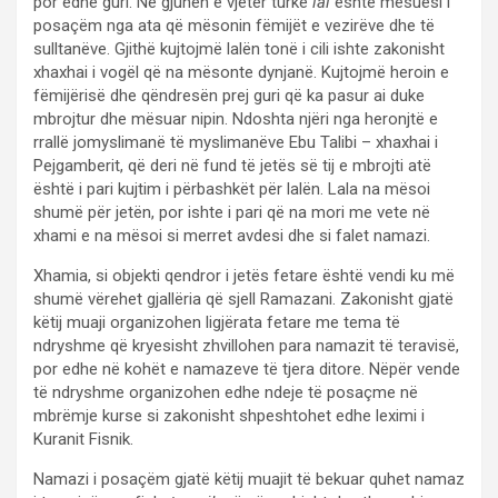
por edhe guri. Në gjuhën e vjetër turke
lal
është mësuesi i
posaçëm nga ata që mësonin fëmijët e vezirëve dhe të
sulltanëve. Gjithë kujtojmë lalën tonë i cili ishte zakonisht
xhaxhai i vogël që na mësonte dynjanë. Kujtojmë heroin e
fëmijërisë dhe qëndresën prej guri që ka pasur ai duke
mbrojtur dhe mësuar nipin. Ndoshta njëri nga heronjtë e
rrallë jomyslimanë të myslimanëve Ebu Talibi – xhaxhai i
Pejgamberit, që deri në fund të jetës së tij e mbrojti atë
është i pari kujtim i përbashkët për lalën. Lala na mësoi
shumë për jetën, por ishte i pari që na mori me vete në
xhami e na mësoi si merret avdesi dhe si falet namazi.
Xhamia, si objekti qendror i jetës fetare është vendi ku më
shumë vërehet gjallëria që sjell Ramazani. Zakonisht gjatë
këtij muaji organizohen ligjërata fetare me tema të
ndryshme që kryesisht zhvillohen para namazit të teravisë,
por edhe në kohët e namazeve të tjera ditore. Nëpër vende
të ndryshme organizohen edhe ndeje të posaçme në
mbrëmje kurse si zakonisht shpeshtohet edhe leximi i
Kuranit Fisnik.
Namazi i posaçëm gjatë këtij muajit të bekuar quhet namaz