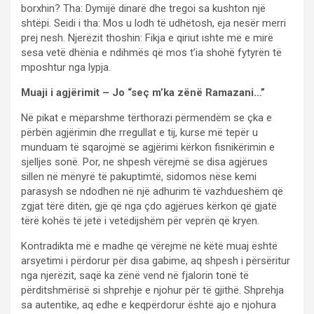
borxhin? Tha: Dymijë dinarë dhe tregoi sa kushton një
shtëpi. Seidi i tha: Mos u lodh të udhëtosh, eja nesër merri
prej nesh. Njerëzit thoshin: Fikja e qiriut ishte më e mirë
sesa vetë dhënia e ndihmës që mos t’ia shohë fytyrën të
mposhtur nga lypja.
Muaji i agjërimit – Jo “seç m’ka zënë Ramazani…”
Në pikat e mëparshme tërthorazi përmendëm se çka e
përbën agjërimin dhe rregullat e tij, kurse më tepër u
munduam të sqarojmë se agjërimi kërkon fisnikërimin e
sjelljes sonë. Por, ne shpesh vërejmë se disa agjërues
sillen në mënyrë të pakuptimtë, sidomos nëse kemi
parasysh se ndodhen në një adhurim të vazhdueshëm që
zgjat tërë ditën, gjë që nga çdo agjërues kërkon që gjatë
tërë kohës të jetë i vetëdijshëm për veprën që kryen.
Kontradikta më e madhe që vërejmë në këtë muaj është
arsyetimi i përdorur për disa gabime, aq shpesh i përsëritur
nga njerëzit, saqë ka zënë vend në fjalorin tonë të
përditshmërisë si shprehje e njohur për të gjithë. Shprehja
sa autentike, aq edhe e keqpërdorur është ajo e njohura