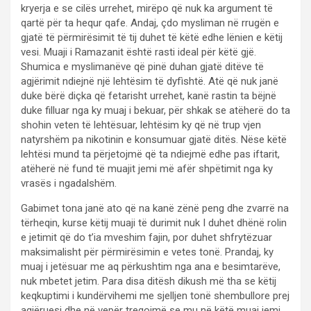
kryerja e se cilës urrehet, mirëpo që nuk ka argument të
qartë për ta hequr qafe. Andaj, çdo mysliman në rrugën e
gjatë të përmirësimit të tij duhet të këtë edhe lënien e këtij
vesi. Muaji i Ramazanit është rasti ideal për këtë gjë.
Shumica e myslimanëve që pinë duhan gjatë ditëve të
agjërimit ndiejnë një lehtësim të dyfìshtë. Atë që nuk janë
duke bërë diçka që fetarisht urrehet, kanë rastin ta bëjnë
duke filluar nga ky muaj i bekuar, për shkak se atëherë do ta
shohin veten të lehtësuar, lehtësim ky që në trup vjen
natyrshëm pa nikotinin e konsumuar gjatë ditës. Nëse këtë
lehtësi mund ta përjetojmë që ta ndiejmë edhe pas iftarit,
atëherë në fund të muajit jemi më afër shpëtimit nga ky
vrasës i ngadalshëm.
Gabimet tona janë ato që na kanë zënë peng dhe zvarrë na
tërheqin, kurse këtij muaji të durimit nuk I duhet dhënë rolin
e jetimit që do t’ia mveshim fajin, por duhet shfrytëzuar
maksimalisht për përmirësimin e vetes tonë. Prandaj, ky
muaj i jetësuar me aq përkushtim nga ana e besimtarëve,
nuk mbetet jetim. Para disa ditësh dikush më tha se këtij
keqkuptimi i kundërvihemi me sjelljen tonë shembullore prej
agjëruesi dhe në vepër tregojmë se mu në këtë muaj jemi