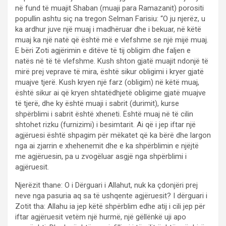
në fund të muajit Shaban (muaji para Ramazanit) porositi
popullin ashtu siç na tregon Selman Farisiu: “O ju njerëz, u
ka ardhur juve një muaj i madhëruar dhe i bekuar, në këtë
muaj ka një natë që është më e vlefshme se një mijë muaj.
E bëri Zoti agjërimin e ditëve të tij obligim dhe faljen e
natës në të të vlefshme. Kush shton gjatë muajit ndonjë të
mirë prej veprave të mira, është sikur obligimi i kryer gjatë
muajve tjerë. Kush kryen një farz (obligim) në këtë muaj,
është sikur ai që kryen shtatëdhjetë obligime gjatë muajve
të tjerë, dhe ky është muaji i sabrit (durimit), kurse
shpërblimi i sabrit është xheneti. Është muaj në të cilin
shtohet rizku (furnizimi) i besimtarit. Ai që i jep iftar një
agjëruesi është shpagim për mëkatet që ka bërë dhe largon
nga ai zjarrin e xhehenemit dhe e ka shpërblimin e njëjtë
me agjëruesin, pa u zvogëluar asgjë nga shpërblimi i
agjëruesit.
Njerëzit thane: O i Dërguari i Allahut, nuk ka çdonjëri prej
neve nga pasuria aq sa të ushqente agjëruesit? I dërguari i
Zotit tha: Allahu ia jep këtë shpërblim edhe atij i cili jep për
iftar agjëruesit vetëm një hurmë, një gëllënkë uji apo