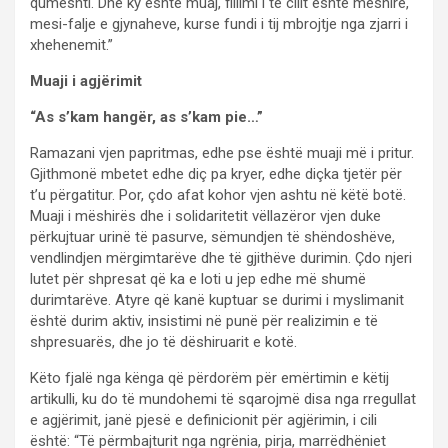
qumështi. Dhe ky është muaj, fillimi i të cilit është mëshirë,
mesi-falje e gjynaheve, kurse fundi i tij mbrojtje nga zjarri i
xhehenemit.”
Muaji i agjërimit
“As s’kam hangër, as s’kam pie…”
Ramazani vjen papritmas, edhe pse është muaji më i pritur.
Gjithmonë mbetet edhe diç pa kryer, edhe diçka tjetër për
t’u përgatitur. Por, çdo afat kohor vjen ashtu në këtë botë.
Muaji i mëshirës dhe i solidaritetit vëllazëror vjen duke
përkujtuar urinë të pasurve, sëmundjen të shëndoshëve,
vendlindjen mërgimtarëve dhe të gjithëve durimin. Çdo njeri
lutet për shpresat që ka e loti u jep edhe më shumë
durimtarëve. Atyre që kanë kuptuar se durimi i myslimanit
është durim aktiv, insistimi në punë për realizimin e të
shpresuarës, dhe jo të dëshiruarit e kotë.
Këto fjalë nga kënga që përdorëm për emërtimin e këtij
artikulli, ku do të mundohemi të sqarojmë disa nga rregullat
e agjërimit, janë pjesë e definicionit për agjërimin, i cili
është: “Të përmbajturit nga ngrënia, pirja, marrëdhëniet