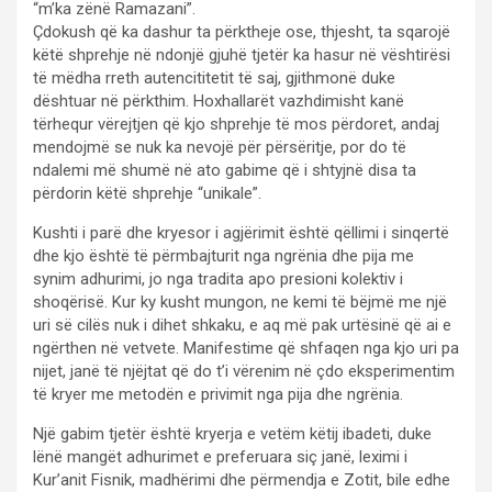
“m’ka zënë Ramazani”.
Çdokush që ka dashur ta përktheje ose, thjesht, ta sqarojë
këtë shprehje në ndonjë gjuhë tjetër ka hasur në vështirësi
të mëdha rreth autencititetit të saj, gjithmonë duke
dështuar në përkthim. Hoxhallarët vazhdimisht kanë
tërhequr vërejtjen që kjo shprehje të mos përdoret, andaj
mendojmë se nuk ka nevojë për përsëritje, por do të
ndalemi më shumë në ato gabime që i shtyjnë disa ta
përdorin këtë shprehje “unikale”.
Kushti i parë dhe kryesor i agjërimit është qëllimi i sinqertë
dhe kjo është të përmbajturit nga ngrënia dhe pija me
synim adhurimi, jo nga tradita apo presioni kolektiv i
shoqërisë. Kur ky kusht mungon, ne kemi të bëjmë me një
uri së cilës nuk i dihet shkaku, e aq më pak urtësinë që ai e
ngërthen në vetvete. Manifestime që shfaqen nga kjo uri pa
nijet, janë të njëjtat që do t’i vërenim në çdo eksperimentim
të kryer me metodën e privimit nga pija dhe ngrënia.
Një gabim tjetër është kryerja e vetëm këtij ibadeti, duke
lënë mangët adhurimet e preferuara siç janë, leximi i
Kur’anit Fisnik, madhërimi dhe përmendja e Zotit, bile edhe