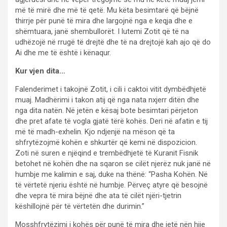
më të mirë dhe më të qetë. Mu këta besimtarë që bëjnë
thirrje për punë të mira dhe largojnë nga e keqja dhe e
shëmtuara, janë shembullorët. I lutemi Zotit që të na
udhëzojë në rrugë të drejtë dhe të na drejtojë kah ajo që do
Ai dhe me të është i kënaqur.
Kur vjen dita…
Falenderimet i takojnë Zotit, i cili i caktoi vitit dymbëdhjetë
muaj. Madhërimi i takon atij që nga nata nxjerr ditën dhe
nga dita natën. Në jetën e kësaj bote besimtari përjeton
dhe pret afate të vogla gjatë tërë kohës. Deri në afatin e tij
më të madh-exhelin. Kjo ndjenjë na mëson që ta
shfrytëzojmë kohën e shkurtër që kemi në dispozicion.
Zoti në suren e njëqind e trembëdhjetë të Kuranit Fisnik
betohet në kohën dhe na sqaron se cilët njerëz nuk janë në
humbje me kalimin e saj, duke na thënë: “Pasha Kohën. Në
të vërtetë njeriu është në humbje. Përveç atyre që besojnë
dhe vepra të mira bëjnë dhe ata të cilët njëri-tjetrin
këshillojnë për të vërtetën dhe durimin.”
Mosshfrytëzimi i kohës për punë të mira dhe jetë nën hije