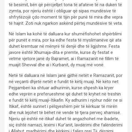
të besimit, bën që përcjelljet tona të afateve të na duken të
zymta, por njeriu është i obliguar që sipas mundësive të
shfrytëzojë çdo moment të tijin për punë të mira dhe vepra
të hajrit. Zoti nuk ngarkon askënd përtej mundësive të veta.
Në Islam ka kohë të dalluara kur shumëfishohet shpërblimi
për punët e mira, por ka edhe festa të myslimanëve që ata
duhet kremtuar në mënyrë të denjë dhe të ligjshme. Festa
javore është Xhumaja-dita e premte, kurse dy festat e
vetme vjetore janë dy Bajramet, ai i Ramazanit në fillim të
muajit Shevval dhe ai i Kurbanit, dy muaj më vonë.
Netë të dalluara në Islam janë gjithë netët e Ramazanit, por
në veçanti dhjetë netët e fundit të këtij muaji. Në këto net
Pejgamberi ka shtuar adhurimin, kurse shpesh ka kryer
edhe veprën e preferueshme që duhet të kryhet në treshin
e fundit të këtij muaji-Itikafin. Ky adhurim i njohur ndër ne si
Itikaf, është sunnet i pëlqyeshëm për të kërkuar të mirën
dhe nuk lejohet të bëhet në vende të tjera perveç xhamisë.
Njeriu që është në itikaf duhet të angazhohet me ibadete,
siç është namazi, leximi i Kur’anit, lavdërimi dhe falënderimi
i Allahut, madhërimi dhe kërkimi i faljes prej Tij, dërgimi