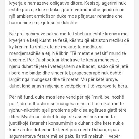
kryerja e namazeve obligative ditore. Kësisoj, agjërimi nuk
është pos një lule e bukur, por e vetmuar dhe qëndron në
një ambient armiqësor, duke mos përjetuar rehatinë dhe
harmoninë e një jetese në lulishte.
Një prej gabimeve paksa më të fshehura është krenimi me
kryerjen e këtij kushti të fesë, kështu që ekziston rreziku që
ky krenim ta shtijë atë në mëkate të mëdha, si
mendjemadhësia etj. Në librin “Të metat e nefsit” mund të
lexojmë: Për t’u shpëtuar kthetrave të kesaj mangësie,
njeriu duhet të jetë i vetëdijshëm se ibadeti, sado që të jetë
i bërë me bindje dhe sinqeritet, prapëseprapë nuk është i
largët nga mungesat dhe të metat. Mu për këtë arsye,
duhet lënë anash ndjenja e vetëpëlqimit të veprave të bëra.
Për në fund, duke mos lënë vend për një “mirë, be, hoxhë
po…”, do të thoshim se mungesa e helmit të mikut me të
njohur-nikotinit, sjell probleme për disa agjërues gjatë tërë
ditës. Myslimani duhet të dijë se assesi nuk mund ta
justifikojë fetarisht konsumimin e duhanit dhe këtë nuk e
kanë arritur dot edhe të tjerët para nesh. Duhani, sipas
argumenteve fetare më së paku është mekruh – vepër