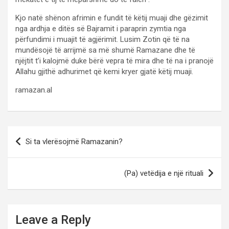
Kjo natë shënon afrimin e fundit të këtij muaji dhe gëzimit
nga ardhja e ditës së Bajramit i paraprin zymtia nga
përfundimi i muajit të agjërimit. Lusim Zotin që të na
mundësojë të arrijmë sa më shumë Ramazane dhe të
njëjtit t’i kalojmë duke bërë vepra të mira dhe të na i pranojë
Allahu gjithë adhurimet që kemi kryer gjatë këtij muaji.
ramazan.al
Post
Si ta vlerësojmë Ramazanin?
navigation
(Pa) vetëdija e një rituali
Leave a Reply