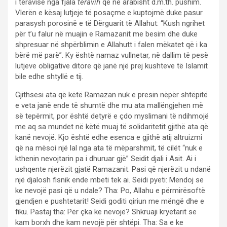
i teravisë nga fjala
teravih
që në arabisht d.m.th. pushim.
Vlerën e kësaj lutjeje të posaçme e kuptojmë duke pasur
parasysh porosinë e të Dërguarit të Allahut: “Kush ngrihet
për t’u falur në muajin e Ramazanit me besim dhe duke
shpresuar në shpërblimin e Allahutt i falen mëkatet që i ka
bërë më parë”. Ky është namaz vullnetar, në dallim të pesë
lutjeve obligative ditore që janë një prej kushteve të Islamit
bile edhe shtyllë e tij.
Gjithsesi ata që këtë Ramazan nuk e presin nëpër shtëpitë
e veta janë ende të shumtë dhe mu ata mallëngjehen më
së tepërmit, por është detyrë e çdo myslimani të ndihmojë
me aq sa mundet në këtë muaj të solidaritetit gjithë ata që
kanë nevojë. Kjo është edhe esenca e gjithë atij altruizmi
që na mësoi një lal nga ata të mëparshmit, të cilët “nuk e
kthenin nevojtarin pa i dhuruar gjë” Seidit djali i Asit. Ai i
ushqente njerëzit gjatë Ramazanit. Pasi që njerëzit u ndanë
një djalosh fisnik ende mbeti tek ai. Seidi pyeti: Mendoj se
ke nevojë pasi që u ndale? Tha: Po, Allahu e përmirësoftë
gjendjen e pushtetarit! Seidi goditi qiriun me mëngë dhe e
fiku. Pastaj tha: Për çka ke nevojë? Shkruaji kryetarit se
kam borxh dhe kam nevojë për shtëpi. Tha: Sa e ke