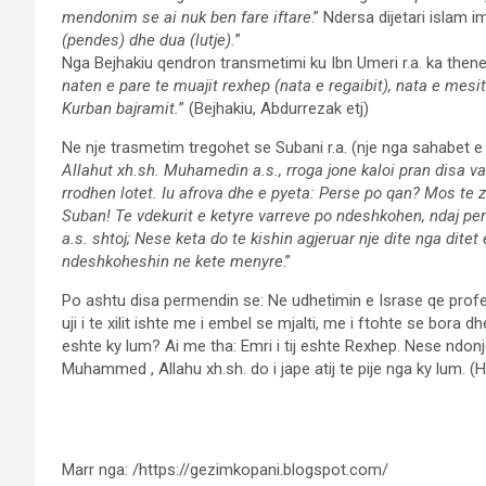
mendonim se ai nuk ben fare iftare
.” Ndersa dijetari islam 
(pendes) dhe dua (lutje).
”
Nga Bejhakiu qendron transmetimi ku Ibn Umeri r.a. ka thene:
naten e pare te muajit rexhep (nata e regaibit), nata e mesit
Kurban bajramit.
” (Bejhakiu, Abdurrezak etj)
Ne nje trasmetim tregohet se Subani r.a. (nje nga sahabet e P
Allahut xh.sh. Muhamedin a.s., rroga jone kaloi pran disa v
rrodhen lotet. Iu afrova dhe e pyeta: Perse po qan? Mos te 
Suban! Te vdekurit e ketyre varreve po ndeshkohen, ndaj p
a.s. shtoj; Nese keta do te kishin agjeruar nje dite nga dite
ndeshkoheshin ne kete menyre
.”
Po ashtu disa permendin se: Ne udhetimin e Israse qe profeti
uji i te xilit ishte me i embel se mjalti, me i ftohte se bor
eshte ky lum? Ai me tha: Emri i tij eshte Rexhep. Nese ndonj
Muhammed , Allahu xh.sh. do i jape atij te pije nga ky lum. (Ha
Marr nga: /https://gezimkopani.blogspot.com/