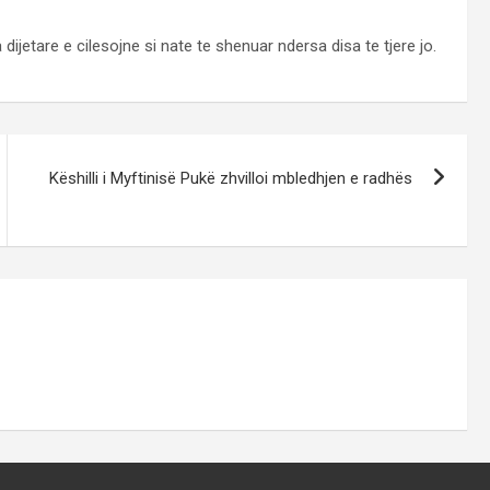
ijetare e cilesojne si nate te shenuar ndersa disa te tjere jo.
Këshilli i Myftinisë Pukë zhvilloi mbledhjen e radhës