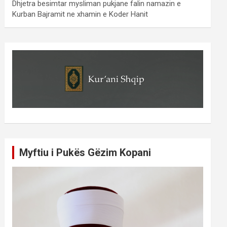
Dhjetra besimtar mysliman pukjane falin namazin e
Kurban Bajramit ne xhamin e Koder Hanit
Myftiu i Pukës Gëzim Kopani