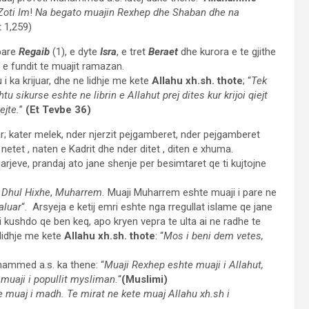
Zoti Im
!
Na begato muajin Rexhep dhe Shaban dhe na
t 1,259)
 pare
Regaib
(1), e dyte
Isra
, e tret
Beraet
dhe kurora e te gjithe
k) e fundit te muajit ramazan.
i ka krijuar, dhe ne lidhje me kete
Allahu xh.sh. thote
; “
Tek
sikurse eshte ne librin e Allahut prej dites kur krijoi qiejt
ejte.
”
(Et Tevbe 36)
uar; kater melek, nder njerzit pejgamberet, nder pejgamberet
tet , naten e Kadrit dhe nder ditet , diten e xhuma.
rjeve, prandaj ato jane shenje per besimtaret qe ti kujtojne
,
Dhul Hixhe
,
Muharrem.
Muaji Muharrem eshte muaji i pare ne
aluar
“. Arsyeja e ketij emri eshte nga rregullat islame qe jane
 kushdo qe ben keq, apo kryen vepra te ulta ai ne radhe te
lidhje me kete
Allahu xh.sh. thote
: “
Mos i beni dem vetes,
hammed a.s. ka thene: “
Muaji Rexhep eshte muaji i Allahut,
uaji i popullit mysliman.
“
(Muslimi)
 muaj i madh. Te mirat ne kete muaj Allahu xh.sh i