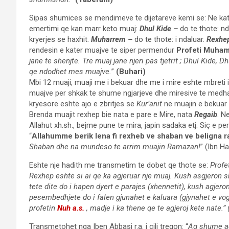
Sipas shumices se mendimeve te dijetareve kemi se: Ne kate
emertimi qe kan marr keto muaj:
Dhul Kide –
do te thote: nd
kryerjes se haxhit.
Muharrem –
do te thote: i ndaluar.
Rexhe
rendesin e kater muajve te siper permendur
Profeti Muham
jane te shenjte. Tre muaj jane njeri pas tjetrit ; Dhul Kide
qe ndodhet mes muajve.
”
(Buhari)
Mbi 12 muaji, muaji me i bekuar dhe me i mire eshte mbreti 
muajve per shkak te shume ngjarjeve dhe miresive te medha 
kryesore eshte ajo e zbritjes se
Kur’anit
ne muajin e bekuar
Brenda muajit rexhep bie nata e pare e Mire, nata
Regaib
. N
Allahut xh.sh., bejme pune te mira, japin sadaka etj. Siç e p
“
Allahumme berik lena fi rexheb ve shaban ve beligna 
Shaban dhe na mundeso te arrim muajin Ramazan!
” (Ibn H
Eshte nje hadith me transmetim te dobet qe thote se:
Profe
Rexhep eshte si ai qe ka agjeruar nje muaj. Kush asgjeron sht
tete dite do i hapen dyert e parajes (xhennetit), kush agjeron
pesembedhjete do i falen gjunahet e kaluara (gjynahet e vog
profetin
Nuh a.s.
, madje i ka thene qe te agjeroj kete nate.”
Transmetohet nga Iben Abbasi r.a. i cili tregon: “
Aq shume ag