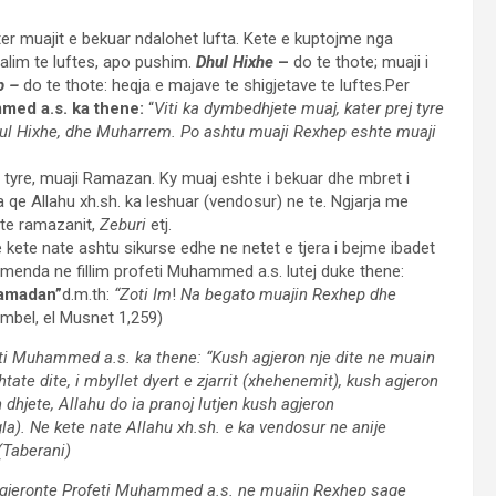
r muajit e bekuar ndalohet lufta. Kete e kuptojme nga
alim te luftes, apo pushim.
Dhul Hixhe
–
do te thote; muaji i
p –
do te thote: heqja e majave te shigjetave te luftes.Per
med a.s. ka thene:
“
Viti ka dymbedhjete muaj, kater prej tyre
, Dhul Hixhe, dhe Muharrem. Po ashtu muaji Rexhep eshte muaji
i tyre, muaji Ramazan. Ky muaj eshte i bekuar dhe mbret i
qe Allahu xh.sh. ka leshuar (vendosur) ne te. Ngjarja me
 te ramazanit,
Zeburi
etj.
e kete nate ashtu sikurse edhe ne netet e tjera i bejme ibadet
ermenda ne fillim profeti Muhammed a.s. lutej duke thene:
ramadan”
d.m.th:
“Zoti Im
!
Na begato muajin Rexhep dhe
ambel, el Musnet 1,259)
ti Muhammed a.s. ka thene: “Kush agjeron nje dite ne muain
ate dite, i mbyllet dyert e zjarrit (xhehenemit), kush agjeron
 dhjete, Allahu do ia pranoj lutjen kush agjeron
la). Ne kete nate Allahu xh.sh. e ka vendosur ne anije
 (Taberani)
jeronte Profeti Muhammed a.s. ne muajin Rexhep saqe