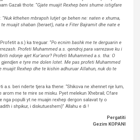
imam Gazali thote: “
Gjate muajit Rexhep beni shume istigfare
 “
Nuk kthehen mbrapsh lutjet qe behen ne: naten e xhuma,
 te muajit shaban (beraet), nata e Fiter Bajramit dhe nate e
rofetit a.s.) ka treguar: “
Po ecnim bashk me te derguarin e
arrezash. Profeti Muhammed a.s. qendroj para varrezave ku i
zbriti ndonje ajet Kur’anor? Profeti Muhammed a.s. tha: O
er gjendjen e tyre me dolen lotet. Me pas profeti Muhammed
t e muajit Rexhep dhe te kishin adhuruar Allahun, nuk do te
 a.s. beri nderte tjera ka thene: “Shikova ne xhennet nje lum,
a dhe arom me te mire se misku. Pyet melekun Xhebrail; Cfare
e nga populli yt ne muajin rexhep dergon salavat ty o
dith i shpikur, i diskutueshem)” Allahu e di !
Pergatiti
Gezim KOPANI