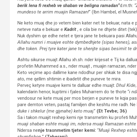
berik lena fi rexheb ve shaban ve beligna ramadan
“
d.m.th:
“
mundeso te arrim muajin Ramazan!
” (Ibn Hambel, el Musne
Ne keto muaj dhe jo vetem bien kater net te bekuar, nata e
neteve nata e bekuar e
Kadrit
, e cila bie ne dhjete ditet (te
Nuk dyshim qe edhe netet e tjera jane te bekuara pasi Allahu 
Allahu numri i muajve eshte dymbedhjete (sipas henes), ashtu 
dhe token. Prej tyre kater jane te shenjte sipas besimit te dr
Ashtu sikurse muajt Allahu xh.sh. nder krijesat e Tij ka dall
profetin Muhammed a.s., nder muajt , muajin ramazan, nder ne
Keto veçime apo dallime kane ndodhur per shkak te disa ngja
ato, me qellim shtimin e ibadetit dhe puneve te mira.
Perveç ketyre muajve kemi te dalluar edhe muajt:
Dhul Kide
kalendarin henor, kuptimi i fjales Muharrem do te thote “
i nd
vendosur ne kete muaj per mos berjen e puneve te kqia pasi
pare demton veten, pastaj familjen dhe keshtu me radh. Ne 
duke i shkelur (me gjynahe) keto muaj
.”
(Et Tevbe; 36)
Sa i takon muajit rexhep kemi nje transmetim ku profeti Mu
muaji shaban eshte muaji im, ndersa muaji Ramazan eshte m
Ndersa ne
nje trasnmetim tjeter kemi:
“
Muaji Rexhep eshte
shumfishon.
”
(Taberani)