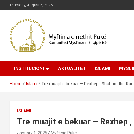
Skip
Thursday, August 6, 2026
to
content
Komuniteti Mysliman i Shqipërisë
Myftinia Pukë | Faqja
INSTITUCIONI
AKTUALITET
ISLAMI
MYSLI
Zyrtare
Home
Islami
Tre muajit e bekuar – Rexhep , Shaban dhe Ra
ISLAMI
Tre muajit e bekuar – Rexhep
January 1, 2025
Myftinia Puke