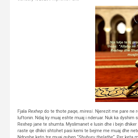
Fjala
Rexhep
do te thote
paqe, miresi.
Njerezit me pare ne re
luftonin. Ndaj ky muaj eshte muaj i nderuar. Nuk ka dyshim 
Rexhep jane te shumta. Myslimanet e lusin dhe i bejn dhiker (ib
raste qe dhikri shtohet pasi kemi te bejme me muaj dhe net
Ndryshe keto tre muaj quhen “
Shuhuru thelathe
“. Per keta 