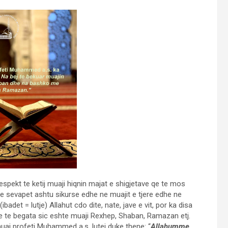
spekt te ketij muaji hiqnin majat e shigjetave qe te mos
se sevapet ashtu sikurse edhe ne muajit e tjere edhe ne
adet = lutje) Allahut cdo dite, nate, jave e vit, por ka disa
e te begata sic eshte muaji Rexhep, Shaban, Ramazan etj.
muaj profeti Muhammed a.s. lutej duke thene: “
Allahumme