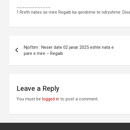
_____________
1.Rreth nates se mire Regaib ka qendrime te ndryshme. Disa d
Post
Njoftim : Neser date 02 janar 2025 eshte nata e
navigation
pare e mire – Regaib
Leave a Reply
You must be
logged in
to post a comment.