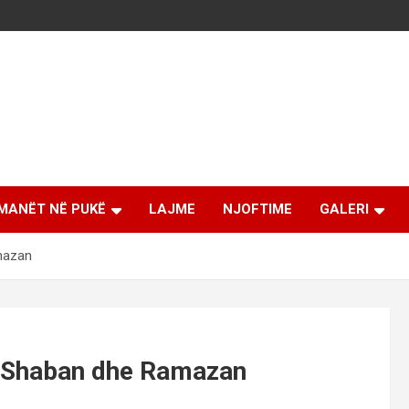
MANËT NË PUKË
LAJME
NJOFTIME
GALERI
mazan
 , Shaban dhe Ramazan