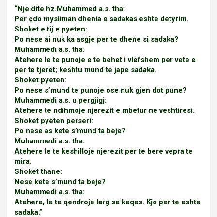
“Nje dite hz.Muhammed a.s. tha:
Per çdo mysliman dhenia e sadakas eshte detyrim.
Shoket e tij e pyeten:
Po nese ai nuk ka asgje per te dhene si sadaka?
Muhammedi a.s. tha:
Atehere le te punoje e te behet i vlefshem per vete e
per te tjeret; keshtu mund te jape sadaka.
Shoket pyeten:
Po nese s’mund te punoje ose nuk gjen dot pune?
Muhammedi a.s. u pergjigj:
Atehere te ndihmoje njerezit e mbetur ne veshtiresi.
Shoket pyeten perseri:
Po nese as kete s’mund ta beje?
Muhammedi a.s. tha:
Atehere le te keshilloje njerezit per te bere vepra te
mira.
Shoket thane:
Nese kete s’mund ta beje?
Muhammedi a.s. tha:
Atehere, le te qendroje larg se keqes. Kjo per te eshte
sadaka.”