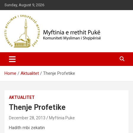
Skip
Sunday, August 9, 2026
to
content
Komuniteti Mysliman i Shqipërisë
Myftinia Pukë | Faqja Zyrtare
Home
Aktualitet
Thenje Profetike
AKTUALITET
Thenje Profetike
December 28, 2013
Myftinia Puke
Hadith mbi zekatin