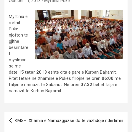
October 11, 2013
Myftinia Puke
Myftinia e
rrethit
Puke
njofton te
gjithe
besimtare
t
myslman
se me
date
15 tetor 2013
eshte dita e pare e Kurban Bajramit.
Ritet fetare ne Xhamine e Pukes fillojne ne oren
06:00
me
faljen e namazit te Sabahut. Ne oren
07:32
behet falja e
namazit te Kurban Bajramit.
Post
KMSH: Xhamia e Namazgjazsë do të vazhdojë ndërtimin
navigation