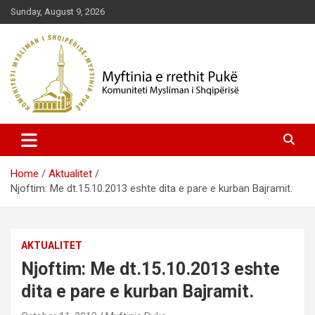
Skip
Sunday, August 9, 2026
to
content
Komuniteti Mysliman i Shqipërisë
Myftinia Pukë | Faqja Zyrtare
Home
Aktualitet
Njoftim: Me dt.15.10.2013 eshte dita e pare e kurban Bajramit.
AKTUALITET
Njoftim: Me dt.15.10.2013 eshte
dita e pare e kurban Bajramit.