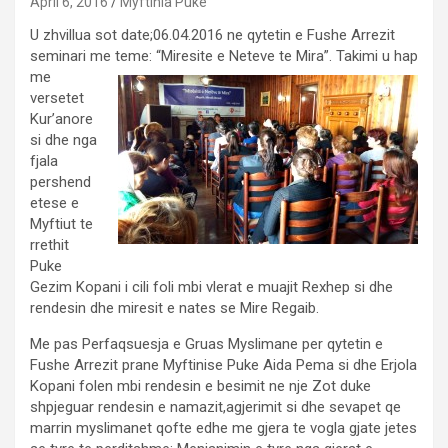
April 6, 2016
Myftinia Puke
U zhvillua sot date;06.04.2016 ne qytetin e Fushe Arrezit
seminari me teme: “Miresite e Neteve te Mira”. Takimi u hap
me
versetet
Kur’anore
si dhe nga
fjala
pershend
etese e
Myftiut te
rrethit
Puke
Gezim Kopani i cili foli mbi vlerat e muajit Rexhep si dhe
rendesin dhe miresit e nates se Mire Regaib.
Me pas Perfaqsuesja e Gruas Myslimane per qytetin e
Fushe Arrezit prane Myftinise Puke Aida Pema si dhe Erjola
Kopani folen mbi rendesin e besimit ne nje Zot duke
shpjeguar rendesin e namazit,agjerimit si dhe sevapet qe
marrin myslimanet qofte edhe me gjera te vogla gjate jetes