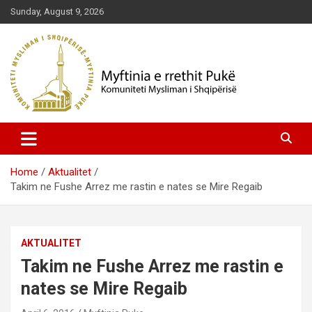
Skip
Sunday, August 9, 2026
to
content
Komuniteti Mysliman i Shqipërisë
Myftinia Pukë | Faqja Zyrtare
Home
Aktualitet
Takim ne Fushe Arrez me rastin e nates se Mire Regaib
AKTUALITET
Takim ne Fushe Arrez me rastin e
nates se Mire Regaib