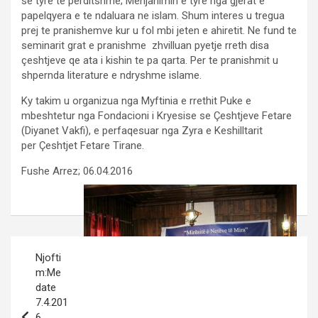
se tyre te perditshme; Menjanimin e tyre nga gjerat e
papelqyera e te ndaluara ne islam. Shum interes u tregua
prej te pranishemve kur u fol mbi jeten e ahiretit. Ne fund te
seminarit grat e pranishme zhvilluan pyetje rreth disa
çeshtjeve qe ata i kishin te pa qarta. Per te pranishmit u
shpernda literature e ndryshme islame.
Ky takim u organizua nga Myftinia e rrethit Puke e
mbeshtetur nga Fondacioni i Kryesise se Çeshtjeve Fetare
(Diyanet Vakfi), e perfaqesuar nga Zyra e Keshilltarit
per Çeshtjet Fetare Tirane.
Fushe Arrez; 06.04.2016
Post
Njofti
navigation
m:Me
date
7.4.201
6