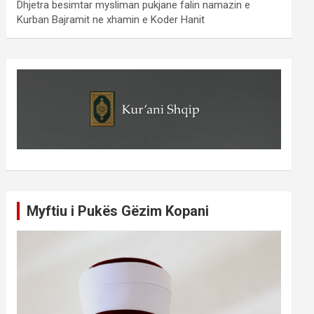
Dhjetra besimtar mysliman pukjane falin namazin e
Kurban Bajramit ne xhamin e Koder Hanit
Myftiu i Pukës Gëzim Kopani