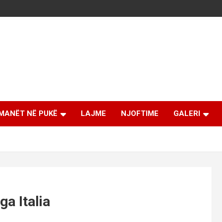
MANËT NË PUKË
LAJME
NJOFTIME
GALERI
a Italia