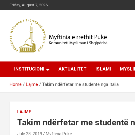
Skip
Friday, August 7, 2026
to
content
Komuniteti Mysliman i Shqipërisë
Myftinia Pukë | Faqja
INSTITUCIONI
AKTUALITET
ISLAMI
MYSLI
Zyrtare
Home
Lajme
Takim ndërfetar me studentë nga Italia
LAJME
Takim ndërfetar me studentë ng
July 28, 2019
Myftinia Puke