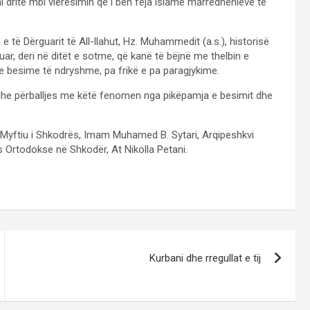
 dritë mbi vlerësimin që i bën feja islame marrëdhënieve të
e të Dërguarit të All-llahut, Hz. Muhammedit (a.s.), historisë
uar, deri në ditët e sotme, që kanë të bëjnë me thelbin e
 besime të ndryshme, pa frikë e pa paragjykime.
 dhe përballjes me këtë fenomen nga pikëpamja e besimit dhe
 Myftiu i Shkodrës, Imam Muhamed B. Sytari, Arqipeshkvi
 Ortodokse në Shkodër, At Nikolla Petani.
Kurbani dhe rregullat e tij