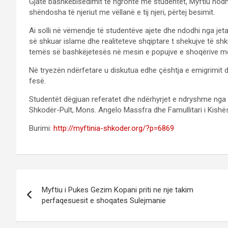
Gjatë bashkëbisedimit të ngrohtë me studentët, Myftiu hodhi
shëndosha të njeriut me vëllanë e tij njeri, përtej besimit.
Ai solli në vëmendje të studentëve ajete dhe ndodhi nga jeta 
së shkuar islame dhe realiteteve shqiptare t shekujve të shk
temës së bashkëjetesës në mesin e popujve e shoqërive me
Në tryezën ndërfetare u diskutua edhe çështja e emigrimit
fesë.
Studentët dëgjuan referatet dhe ndërhyrjet e ndryshme nga
Shkodër-Pult, Mons. Angelo Massfra dhe Famullitari i Kishës
Burimi:
http://myftinia-shkoder.org/?p=6869
Post
Myftiu i Pukes Gezim Kopani priti ne nje takim
navigation
perfaqesuesit e shoqates Sulejmanie