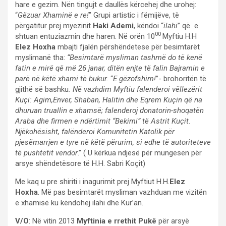
hare e gezim. Nën tingujt e daullës kërcehej dhe urohej:
“
Gëzuar Xhaminë e re!
” Grupi artistic i fëmijëve, të
përgatitur prej myezinit
Haki Ademi
, këndoi “
ilahi
” që e
00
shtuan entuziazmin dhe haren. Në orën 10
Myftiu H.H
Elez Hoxha
mbajti fjalën përshëndetese për besimtarët
myslimanë tha:
“Besimtarë mysliman tashmë do të kenë
fatin e mirë që më 26 janar, ditën enjte të falin Bajramin e
parë në këtë xhami të bukur.
“
E gëzofshim!
”- brohoritën të
gjithë së bashku
. Në vazhdim Myftiu falenderoi vëllezërit
Kuçi: Agim,Enver, Shaban, Halitin dhe Eqrem Kuçin që na
dhuruan truallin e xhamsë; falenderoj donatorin-shoqatën
Araba dhe firmen e ndërtimit “Bekimi” të Astrit Kuçit.
Njëkohësisht, falënderoi Komunitetin Katolik për
pjesëmarrjen e tyre në këtë përurim, si edhe të autoriteteve
të pushtetit vendor
.” ( U kërkua ndjesë për mungesen për
arsye shëndetësore të H.H. Sabri Koçit)
Me kaq u pre shiriti i inagurimit prej Myftiut H.H.
Elez
Hoxha
. Më pas besimtarët mysliman vazhduan me vizitën
e xhamisë ku këndohej ilahi dhe Kur’an.
V/O
: Në vitin 2013
Myftinia e rrethit Pukë
për arsyë