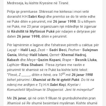
Medreseja, ku kishte Kryesine në
Tiranë
.
Pritja qe premtuese. Shkresat me kërkesa i mori vetë
dorarisht H.H.
Sabri Koçi
dhe premtoi se do të vinte edhe
në Pukë ditën e përurimit, më
26 janar 1998
. Si u kthyem
në Pukë, më 23 janar organizuam një mbledhje të zgjeruar
të
Këshillit të Myftinisë Pukë
për ndarjen e detyrave për
daten
26 janar 1998
, ditën e përurimit.
Për lajmërimin e lagjeve dhe fshatrave përreth u caktua: për
Laçajt
–
Halil Laçi
,
Zezë
–
Sadri Beci
,
Pezhve
–
Sulejman
Gania
,
Mehaj
–
Halil Islami
,
Qerret
–
Xhemal Hadroj
,
Kabash
dhe
Meçe
–
Qazim Kopani
,
Rrape
–
Besnik Lluka
,
Lajthize
–
Riza Shabani
. Ftesa zyrtare me rastin e
përurimit të xhamisë së re Pukë ka kishte këtë tekst:
00
“
Ftesë, Z._____, ditën e hënë, ora 10
më
26 janar 1998
bëhet përurimi i
Xhamisë së Re të qytetit Pukë
. Do të na
nderoj me ardhjen e Tij H.H.
Sabri Koçi
, Kryetar i
Komunitetit Mysliman të Shqiperisë. Jeni të mirepritur!
”
Më
26 janar
, që në orën 9 filluan të grumbulloheshin pran
Xhamisë së Re
shumë besimtarë mysliman. Kishte shumë