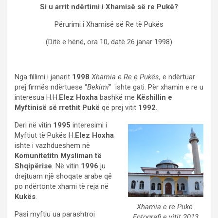
Si u arrit ndërtimi i Xhamisë së re Pukë?
Përurimi i Xhamisë së Re të Pukës
(Ditë e hënë, ora 10, datë 26 janar 1998)
Nga fillimi i janarit
1998
Xhamia e Re e Pukës
, e ndërtuar
prej firmës ndërtuese “
Bekimi
” ishte gati. Për xhamin e re u
interesua H.H.
Elez Hoxha
bashkë me
Këshillin e
Myftinisë së rrethit Pukë
që prej vitit
1992
.
Deri në vitin
1995
interesimi i
Myftiut të Pukës H.
Elez Hoxha
ishte i vazhdueshem në
Komunitetitn Mysliman të
Shqipërise
. Në vitin
1996
ju
drejtuam një shoqate arabe që
po ndërtonte xhami të reja në
Kukës
.
Xhamia e re Puke.
Pasi myftiu ua parashtroi
Fotografi e vitit 2013