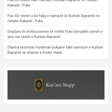
Pas 60-vitesh falet namazi i Kurban Bajramit ne fshatin
Kabash , Puke
Pas 60-vitesh u be falja e namazit te Kurban Bajramit ne
fshatin Kabash , Puke
Drejtues te institucioneve te rrethit Puke percjellin urimet e
tyre me rastin e Kurban Bajramit
Dhjetra besimtar mysliman pukjane falin namazin e Kurban
Bajramit ne xhamin e Koder Hanit