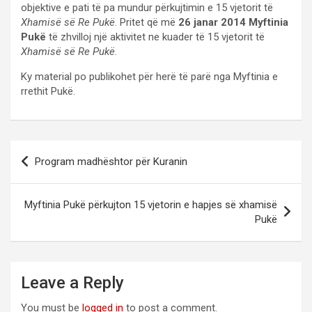
objektive e pati të pa mundur përkujtimin e 15 vjetorit të
Xhamisë së Re Pukë
. Pritet që më
26 janar 2014 Myftinia
Pukë
të zhvilloj një aktivitet ne kuader të 15 vjetorit të
Xhamisë së Re Pukë
.
Ky material po publikohet për herë të parë nga Myftinia e
rrethit Pukë.
Post
Program madhështor për Kuranin
navigation
Myftinia Pukë përkujton 15 vjetorin e hapjes së xhamisë
Pukë
Leave a Reply
You must be
logged in
to post a comment.