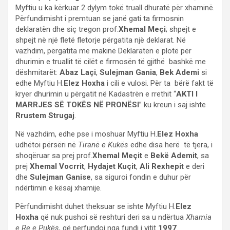
Myftiu u ka kërkuar 2 dylym tokë truall dhuratë për xhaminë.
Përfundimisht i premtuan se janë gati ta firmosnin
deklaratën dhe siç tregon prof.
Xhemal Meçi
; shpejt e
shpejt në një fletë fletorje përgatita një deklarat. Në
vazhdim, përgatita me makinë Deklaraten e plotë për
dhurimin e truallit të cilët e firmosën të gjithë bashkë me
dëshmitarët:
Abaz Laçi
,
Sulejman Gania
,
Bek Ademi
si
edhe Myftiu H.
Elez Hoxha
i cili e vulosi. Për ta bërë fakt të
kryer dhurimin u përgatit në Kadastrën e rrethit “
AKTI I
MARRJES SË TOKËS NË PRONËSI
” ku kreun i saj ishte
Rrustem Strugaj
.
Në vazhdim, edhe pse i moshuar Myftiu H.
Elez Hoxha
udhëtoi përsëri në
Tiranë
e Kukës
edhe disa herë të tjera, i
shoqëruar sa prej prof.
Xhemal Meçit
e
Bekë Ademit
, sa
prej
Xhemal Vocrrit
,
Hydajet Kuçit
,
Ali Rexhepit
e deri
dhe
Sulejman Ganise
, sa siguroi fondin e duhur për
ndërtimin e kësaj xhamije.
Përfundimisht duhet theksuar se ishte Myftiu H.
Elez
Hoxha
që nuk pushoi së reshturi deri sa u ndërtua
Xhamia
e Re e Pukës
, që perfundoi nga fundi i vitit
1997
.