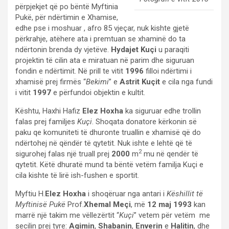
përpjekjet që po bëntë Myftinia
Pukë, për ndërtimin e Xhamise,
edhe pse i moshuar , afro 85 vjeçar, nuk kishte gjetë
përkrahje, atëhere ata i premtuan se xhaminë do ta
ndërtonin brenda dy vjetëve.
Hydajet Kuçi
u paraqiti
projektin të cilin ata e miratuan në parim dhe siguruan
fondin e ndërtimit. Në prill te vitit
1996
filloi ndërtimi i
xhamisë prej firmës “
Bekimi
” e
Astrit Kuçit
e cila nga fundi
i vitit
1997
e përfundoi objektin e kultit.
Kështu, Haxhi Hafiz
Elez Hoxha
ka siguruar edhe trollin
falas prej familjes
Kuçi
. Shoqata donatore kërkonin së
paku qe komuniteti të dhuronte truallin e xhamisë që do
ndërtohej në qëndër të qytetit. Nuk ishte e lehtë që të
2
sigurohej falas një truall prej
2000
m
mu në qendër të
qytetit. Këtë dhuratë mund ta bëntë vetëm familja Kuçi e
cila kishte të lirë ish-fushen e sportit.
Myftiu H.
Elez Hoxha
i shoqëruar nga antari i
Këshillit të
Myftinisë Pukë
Prof.
Xhemal Meçi
, më
12 maj 1993
kan
marrë një takim me vëllezërtit “
Kuçi
” vetem për vetëm me
secilin prej tyre:
Agimin
,
Shabanin
,
Enverin
e
Halitin
, dhe