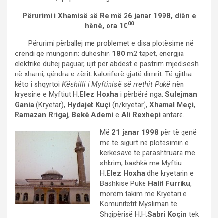
Përurimi i Xhamisë së Re më 26 janar 1998, diën e
00
hënë, ora 10
Përurimi përballej me problemet e disa plotësime në
orendi që mungonin; duheshin
180
m2 tapet, energjia
elektrike duhej paguar, ujit për abdest e pastrim mjedisesh
në xhami, qëndra e zërit, kaloriferë gjatë dimrit. Të gjitha
këto i shqyrtoi
Këshilli i Myftinisë së rrethit Pukë
nën
kryesine e Myftiut H.
Elez Hoxha
i përbërë nga:
Sulejman
Gania
(Kryetar),
Hydajet Kuçi
(n/kryetar),
Xhamal Meçi
,
Ramazan Rrigaj
,
Bekë Ademi
e
Ali Rexhepi
antarë.
Më
21 janar 1998
për të qenë
më të sigurt në plotësimin e
kërkesave të parashtruara me
shkrim, bashkë me Myftiu
H.
Elez Hoxha
dhe kryetarin e
Bashkisë Pukë
Halit Furriku
,
morëm takim me Kryetari e
Komunitetit Mysliman të
Shqipërisë H.H.
Sabri Koçin
tek