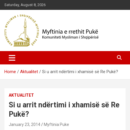
Skip
Saturday, August 8, 2026
to
content
Komuniteti Mysliman i Shqipërisë
Myftinia Pukë | Faqja Zyrtare
Home
Aktualitet
Si u arrit ndërtimi i xhamisë së Re Pukë?
AKTUALITET
Si u arrit ndërtimi i xhamisë së Re
Pukë?
January 23, 2014
Myftinia Puke