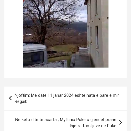
Post
Njoftim: Me date 11 janar 2024 eshte nata e pare e mir
navigation
Regaib
Ne keto dite te acarta , Myftinia Puke u gjendet prane
dhjetra familjeve ne Puke