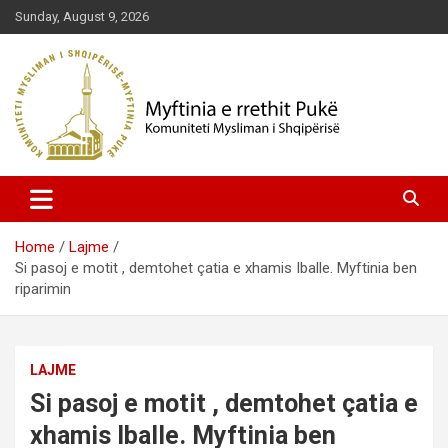
Skip
Sunday, August 9, 2026
to
content
Komuniteti Mysliman i Shqipërisë
Myftinia Pukë | Faqja Zyrtare
Home
Lajme
Si pasoj e motit , demtohet çatia e xhamis Iballe. Myftinia ben
riparimin
LAJME
Si pasoj e motit , demtohet çatia e
xhamis Iballe. Myftinia ben