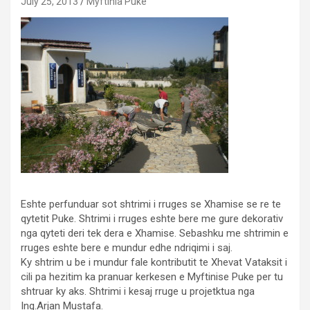
July 25, 2013
Myftinia Puke
Eshte perfunduar sot shtrimi i rruges se Xhamise se re te
qytetit Puke. Shtrimi i rruges eshte bere me gure dekorativ
nga qyteti deri tek dera e Xhamise. Sebashku me shtrimin e
rruges eshte bere e mundur edhe ndriqimi i saj.
Ky shtrim u be i mundur fale kontributit te Xhevat Vataksit i
cili pa hezitim ka pranuar kerkesen e Myftinise Puke per tu
shtruar ky aks. Shtrimi i kesaj rruge u projetktua nga
Ing.Arjan Mustafa.