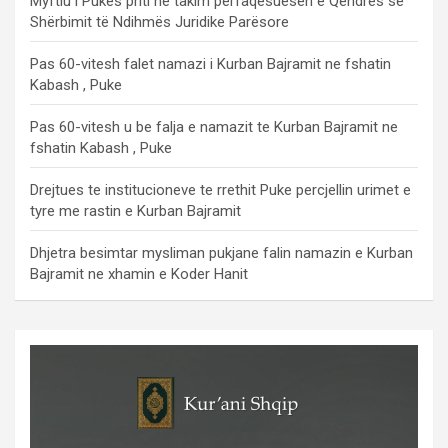
Myftiu i Pukës priti në takim përfaqësuesen e Qendrës së
Shërbimit të Ndihmës Juridike Parësore
Pas 60-vitesh falet namazi i Kurban Bajramit ne fshatin
Kabash , Puke
Pas 60-vitesh u be falja e namazit te Kurban Bajramit ne
fshatin Kabash , Puke
Drejtues te institucioneve te rrethit Puke percjellin urimet e
tyre me rastin e Kurban Bajramit
Dhjetra besimtar mysliman pukjane falin namazin e Kurban
Bajramit ne xhamin e Koder Hanit