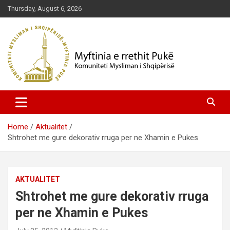
Skip
Thursday, August 6, 2026
to
content
Komuniteti Mysliman i Shqipërisë
Myftinia Pukë | Faqja Zyrtare
Home
Aktualitet
Shtrohet me gure dekorativ rruga per ne Xhamin e Pukes
AKTUALITET
Shtrohet me gure dekorativ rruga
per ne Xhamin e Pukes