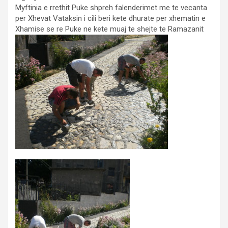
Myftinia e rrethit Puke shpreh falenderimet me te vecanta
per Xhevat Vataksin i cili beri kete dhurate per xhematin e
Xhamise se re Puke ne kete muaj te shejte te Ramazanit