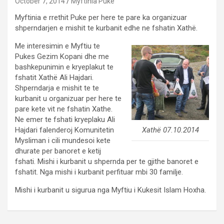
October 7, 2014
Myftinia Puke
Myftinia e rrethit Puke per here te pare ka organizuar
shperndarjen e mishit te kurbanit edhe ne fshatin Xathë.
Me interesimin e Myftiu te
Pukes Gezim Kopani dhe me
bashkepunimin e kryeplakut te
fshatit Xathë Ali Hajdari.
Shperndarja e mishit te te
kurbanit u organizuar per here te
pare kete vit ne fshatin Xathe.
Ne emer te fshati kryeplaku Ali
Xathë 07.10.2014
Hajdari falenderoj Komunitetin
Mysliman i cili mundesoi kete
dhurate per banoret e ketij
fshati. Mishi i kurbanit u shpernda per te gjithe banoret e
fshatit. Nga mishi i kurbanit perfituar mbi 30 familje.
Mishi i kurbanit u sigurua nga Myftiu i Kukesit Islam Hoxha.