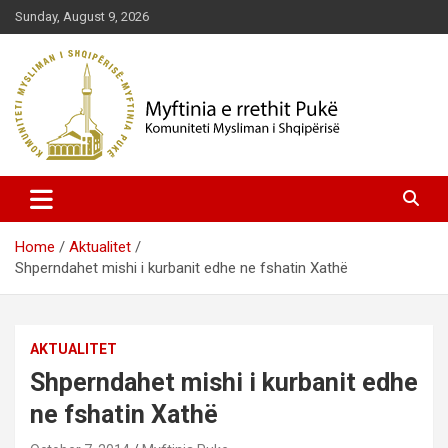
Skip
Sunday, August 9, 2026
to
content
Komuniteti Mysliman i Shqipërisë
Myftinia Pukë | Faqja Zyrtare
Home
Aktualitet
Shperndahet mishi i kurbanit edhe ne fshatin Xathë
AKTUALITET
Shperndahet mishi i kurbanit edhe
ne fshatin Xathë