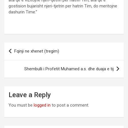
ata qe e vizitojne njeri-tjetrin per hatrin Tim, ata qe e
gostision bujarisht njeri-tjetrin per hatrin Tim, do meritojne
dashurin Time.”
Post
Fqinji ne xhenet (tregim)
navigation
Shembulli i Profetit Muhamed a.s. dhe duaja e tij
Leave a Reply
You must be
logged in
to post a comment.