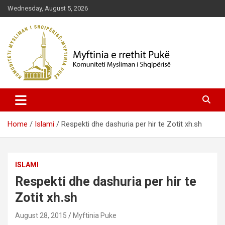
Skip
Wednesday, August 5, 2026
to
content
Komuniteti Mysliman i Shqipërisë
Myftinia Pukë | Faqja Zyrtare
Home
Islami
Respekti dhe dashuria per hir te Zotit xh.sh
ISLAMI
Respekti dhe dashuria per hir te
Zotit xh.sh
August 28, 2015
Myftinia Puke