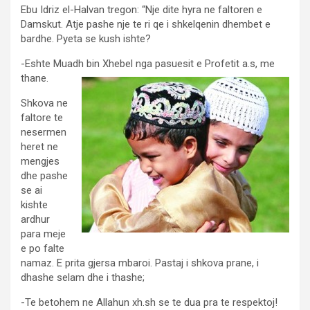
Ebu Idriz el-Halvan tregon: “Nje dite hyra ne faltoren e
Damskut. Atje pashe nje te ri qe i shkelqenin dhembet e
bardhe. Pyeta se kush ishte?
-Eshte Muadh bin Xhebel nga pasuesit e Profetit a.s, me
thane.
Shkova ne
faltore te
nesermen
heret ne
mengjes
dhe pashe
se ai
kishte
ardhur
para meje
e po falte
namaz. E prita gjersa mbaroi. Pastaj i shkova prane, i
dhashe selam dhe i thashe;
-Te betohem ne Allahun xh.sh se te dua pra te respektoj!