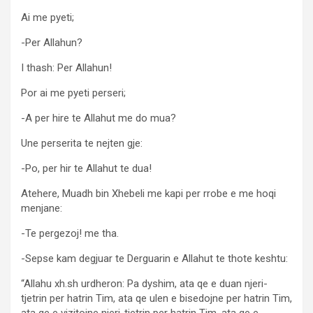
Ai me pyeti;
-Per Allahun?
I thash: Per Allahun!
Por ai me pyeti perseri;
-A per hire te Allahut me do mua?
Une perserita te nejten gje:
-Po, per hir te Allahut te dua!
Atehere, Muadh bin Xhebeli me kapi per rrobe e me hoqi
menjane:
-Te pergezoj! me tha.
-Sepse kam degjuar te Derguarin e Allahut te thote keshtu:
“Allahu xh.sh urdheron: Pa dyshim, ata qe e duan njeri-
tjetrin per hatrin Tim, ata qe ulen e bisedojne per hatrin Tim,