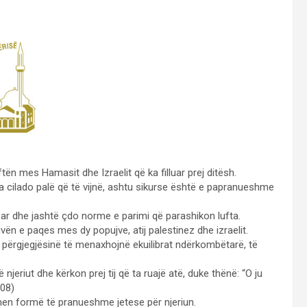
n mes Hamasit dhe Izraelit që ka filluar prej ditësh.
 cilado palë që të vijnë, ashtu sikurse është e papranueshme
bar dhe jashtë çdo norme e parimi që parashikon lufta.
vën e paqes mes dy popujve, atij palestinez dhe izraelit.
 përgjegjësinë të menaxhojnë ekuilibrat ndërkombëtarë, të
jeriut dhe kërkon prej tij që ta ruajë atë, duke thënë: “O ju
208)
tmen formë të pranueshme jetese për njeriun.