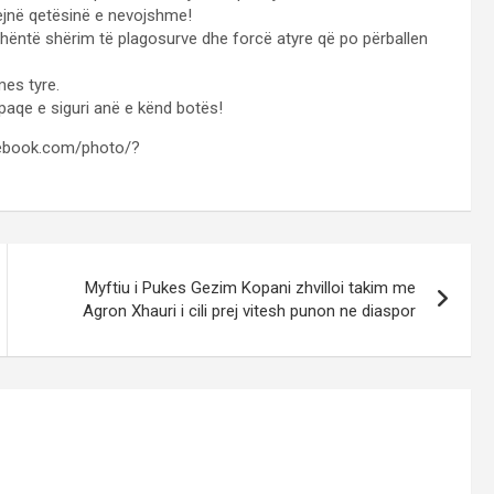
jejnë qetësinë e nevojshme!
 dhëntë shërim të plagosurve dhe forcë atyre që po përballen
mes tyre.
paqe e siguri anë e kënd botës!
acebook.com/photo/?
Myftiu i Pukes Gezim Kopani zhvilloi takim me
Agron Xhauri i cili prej vitesh punon ne diaspor