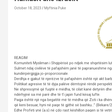
October 18, 2023
Myftinia Puke
REAGIM
Komuniteti Mysliman i Shqipërisë po ndjek me shqetësim luftë
Sulmet ndaj civilëve të pafajshëm janë të papranueshme nga
kundërpërgjigjja jo-proporcionale.
Derdhja e gjakut të njerëzve të pafajshëm është një akt bar
Politikat agresive të të dyja palëve dëmtojnë rëndë perspekti
Ne shpresojmë që fuqitë e mëdha, të cilat kanë detyrën dhe
ndërhyjnë sa më parë dhe të t’i japin fund kësaj lufte.
Paqja është një nga begatitë më të mëdha që Zoti i ka dhënë n
që keni besuar, hyni në paqe të gjithë së bashku…” (Bekare/
Edhe Profeti ynë (a.s) në çdo rast këshillon paqen si të ve