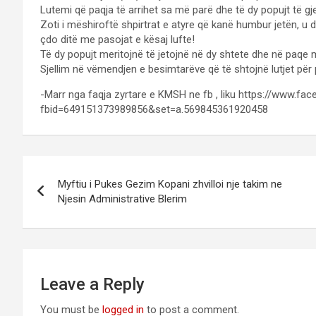
Lutemi që paqja të arrihet sa më parë dhe të dy popujt të g
Zoti i mëshiroftë shpirtrat e atyre që kanë humbur jetën, u
çdo ditë me pasojat e kësaj lufte!
Të dy popujt meritojnë të jetojnë në dy shtete dhe në paqe 
Sjellim në vëmendjen e besimtarëve që të shtojnë lutjet për 
-Marr nga faqja zyrtare e KMSH ne fb , liku https://www.f
fbid=649151373989856&set=a.569845361920458
Post
Myftiu i Pukes Gezim Kopani zhvilloi nje takim ne
navigation
Njesin Administrative Blerim
Leave a Reply
You must be
logged in
to post a comment.