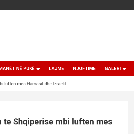
MANËT NË PUKË
LAJME
NJOFTIME
GALERI
bi luften mes Hamasit dhe Izraelit
 te Shqiperise mbi luften mes