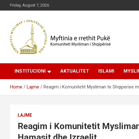
Skip
Friday, August 7, 2026
to
content
Komuniteti Mysliman i Shqipërisë
Myftinia Pukë | Faqja
INSTITUCIONI
AKTUALITET
ISLAMI
MYSLI
Zyrtare
Home
Lajme
Reagim i Komunitetit Mysliman te Shqiperise m
LAJME
Reagim i Komunitetit Mysliman
Hamasit dhe Izraelit