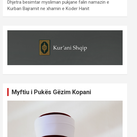
Dhjetra besimtar mysliman pukjane falin namazin e
Kurban Bajramit ne xhamin e Koder Hanit
Myftiu i Pukës Gëzim Kopani