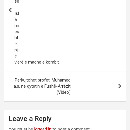
së
:
Isl
a
mi
ës
ht
ë
nj
ë
vlerë e madhe e kombit
Përkujtohet profeti Muhamed
a.s. në qytetin e Fushë-Arrëzit
(Video)
Leave a Reply
You must be
logged in
to post a comment.