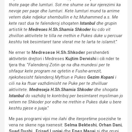
thote paqe dhe lumturi. Sot me shume se kur njerezimi ka
nevoje per paqe dhe lumturi. Kete lumturi mund ta arrime
vetem duke ndjekur shembullin e hz.Muhammed a.s. Me
kete rast dua te falenderoj shoqaten
Istanbul
dhe grupin
artistik te
Medreses H.Sh.Shamia Shkoder
ku cdo vit
zhvillon aktivitete te tilla ne rrethin e Pukes duke u percuar
keshtu tek besimtaret tane vlerat me te larta te islamit
.”
Ne emer te
Medresese H.Sh.Shkoder
pershendeti
aktivitetin drejtori i Medreses
Kujtim Dervishi
i cili nder te
tjera tha: “
Falenderoj Zotin qe na dha mundesi per te
shfaqur kete program ne qytetin e Fushe-arrezit,
njekohesisht falenderoj Myftiun e Pukes
Gezim Kopani
i
cili na ka ftuar vazhdimisht ne Puke per te zhvilluar
aktivitete.
Medreseja H.Sh.Shamia Shkoder
dhe shoqata
Istanbul
do vazhdoj te kontriboj per besimtaret mysliman jo
vetem ne Shkoder por edhe ne rrethin e Pukes duke u bere
keshtu pjese e juaja
.”
Me pas programi vijoi me
ilahi
dhe iterpretime poezishe te
vena ne skene nga nxenesit:
Selma Bekteshi
,
Orhan Dani
,
Suad Dushi
,
Erisad Lugjaj
dhe
Enes Masaj
si dhe grupi