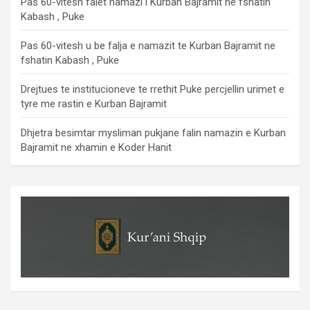
Pas 60-vitesh falet namazi i Kurban Bajramit ne fshatin
Kabash , Puke
Pas 60-vitesh u be falja e namazit te Kurban Bajramit ne
fshatin Kabash , Puke
Drejtues te institucioneve te rrethit Puke percjellin urimet e
tyre me rastin e Kurban Bajramit
Dhjetra besimtar mysliman pukjane falin namazin e Kurban
Bajramit ne xhamin e Koder Hanit