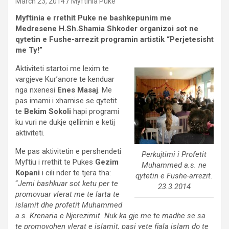
March 23, 2014
Myftinia Puke
Myftinia e rrethit Puke ne bashkepunim me
Medresene H.Sh.Shamia Shkoder organizoi sot ne
qytetin e Fushe-arrezit programin artistik “Perjetesisht
me Ty!”
Aktiviteti startoi me lexim te
vargjeve Kur’anore te kenduar
nga nxenesi
Enes Masaj
. Me
pas imami i xhamise se qytetit
te
Bekim Sokoli
hapi programi
ku vuri ne dukje qellimin e ketij
aktiviteti.
Me pas aktivitetin e pershendeti
Perkujtimi i Profetit
Myftiu i rrethit te Pukes
Gezim
Muhammed a.s. ne
Kopani
i cili nder te tjera tha:
qytetin e Fushe-arrezit.
“
Jemi bashkuar sot ketu per te
23.3.2014
promovuar vlerat me te larta te
islamit dhe profetit Muhammed
a.s. Krenaria e Njerezimit. Nuk ka gje me te madhe se sa
te promovohen vlerat e islamit, pasi vete fjala islam do te