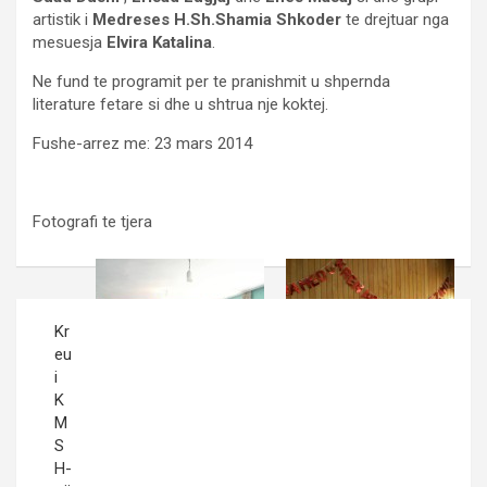
artistik i
Medreses H.Sh.Shamia Shkoder
te drejtuar nga
mesuesja
Elvira Katalina
.
Ne fund te programit per te pranishmit u shpernda
literature fetare si dhe u shtrua nje koktej.
Fushe-arrez me: 23 mars 2014
Fotografi te tjera
Post
Kr
navigation
eu
i
K
M
S
H-