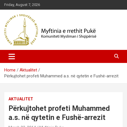
Skip
Friday, August 7, 2026
to
content
Komuniteti Mysliman i Shqipërisë
Myftinia Pukë | Faqja Zyrtare
Home
Aktualitet
Përkujtohet profeti Muhammed a.s. në qytetin e Fushë-arrezit
AKTUALITET
Përkujtohet profeti Muhammed
a.s. në qytetin e Fushë-arrezit