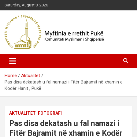
Skip
Saturday, August 8, 2026
to
content
Komuniteti Mysliman i Shqipërisë
Myftinia Pukë | Faqja Zyrtare
Home
Aktualitet
Pas disa dekatash u fal namazi i Fitër Bajramit në xhamin e
Kodër Hanit , Pukë
AKTUALITET
FOTOGRAFI
Pas disa dekatash u fal namazi i
Fitër Bajramit në xhamin e Kodër