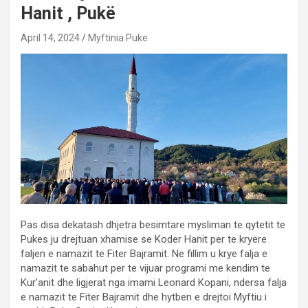
Hanit , Pukë
April 14, 2024
Myftinia Puke
Pas disa dekatash dhjetra besimtare mysliman te qytetit te
Pukes ju drejtuan xhamise se Koder Hanit per te kryere
faljen e namazit te Fiter Bajramit. Ne fillim u krye falja e
namazit te sabahut per te vijuar programi me kendim te
Kur’anit dhe ligjerat nga imami Leonard Kopani, ndersa falja
e namazit te Fiter Bajramit dhe hytben e drejtoi Myftiu i