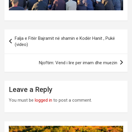
Post
Falja e Fitër Bajramit në xhamin e Kodër Hanit , Pukë
navigation
(video)
Njoftim: Vend i lire per imam dhe muezin
Leave a Reply
You must be
logged in
to post a comment.