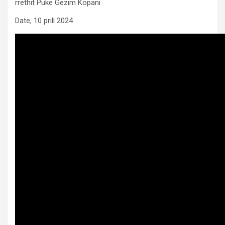
rrethit Puke Gezim Kopani
Date, 10 prill 2024