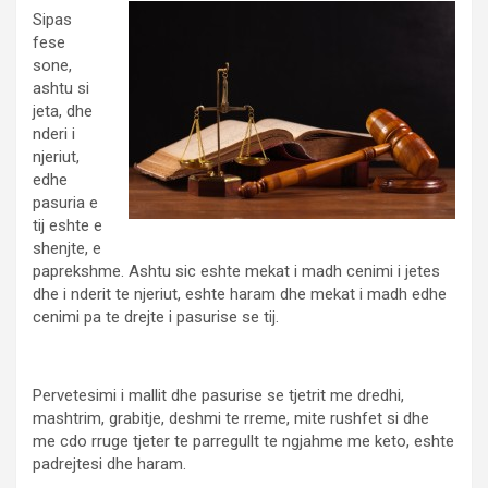
Sipas
fese
sone,
ashtu si
jeta, dhe
nderi i
njeriut,
edhe
pasuria e
tij eshte e
shenjte, e
paprekshme. Ashtu sic eshte mekat i madh cenimi i jetes
dhe i nderit te njeriut, eshte haram dhe mekat i madh edhe
cenimi pa te drejte i pasurise se tij.
Pervetesimi i mallit dhe pasurise se tjetrit me dredhi,
mashtrim, grabitje, deshmi te rreme, mite rushfet si dhe
me cdo rruge tjeter te parregullt te ngjahme me keto, eshte
padrejtesi dhe haram.