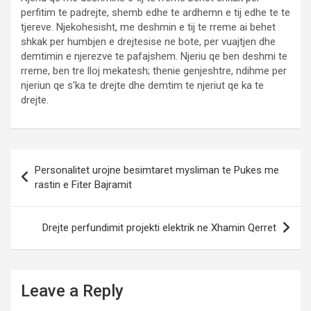
perfitim te padrejte, shemb edhe te ardhemn e tij edhe te te
tjereve. Njekohesisht, me deshmin e tij te rreme ai behet
shkak per humbjen e drejtesise ne bote, per vuajtjen dhe
demtimin e njerezve te pafajshem. Njeriu qe ben deshmi te
rreme, ben tre lloj mekatesh; thenie genjeshtre, ndihme per
njeriun qe s’ka te drejte dhe demtim te njeriut qe ka te
drejte.
Post
Personalitet urojne besimtaret mysliman te Pukes me
navigation
rastin e Fiter Bajramit
Drejte perfundimit projekti elektrik ne Xhamin Qerret
Leave a Reply