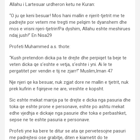
Allahu i Lartesuar urdheron ketu ne Kuran:
“O ju qe keni besuar! Mos hani mallin e njerit-tjetrit me te
padrejte por vetem me tregti me pelqim te dyanshem dhe
mos e vrisni njeri-tjetrin!Pa dyshim, Allahu eshte meshirues
ndaj jush!” En Nisa29
Profeti Muhammed a.s. thote:
“Kush pretendon dicka pa te drejte dhe perpiqet ta beje te
veten dicka qe s’eshte e vetja, s’eshte i yni. Ai le te
pergatitet per vendin e tij ne zjarr!” Muslim,Iman 47
Nje njeri qe ka besuar, nuk zgjat dore ne mallin e tjetrit, nuk
prek kufirin e fqinjeve ne are, vreshte e kopsht.
Sic eshte mekat marrja pa te drejte e dicka nga pasuria dhe
toka qe eshte prone e personave, eshte po ashtu mekat
edhe vjedhja e dickaje nga pasurie dhe toka e perbashket,
sepse ne te eshte pasuria e personave.
Profeti yne ka bere te ditur se ata qe pervetesojne pasuri
me padrejtesi ose grabitje, diten e kiametit do te