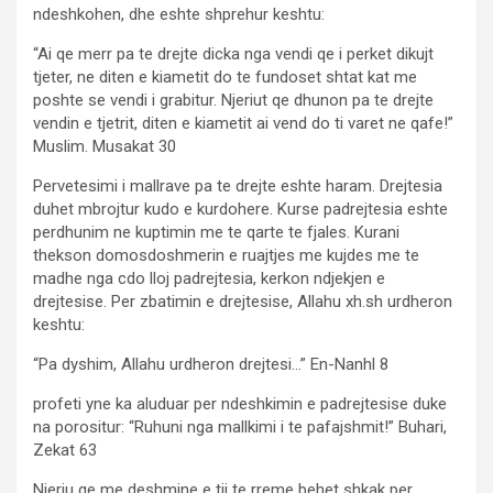
ndeshkohen, dhe eshte shprehur keshtu:
“Ai qe merr pa te drejte dicka nga vendi qe i perket dikujt
tjeter, ne diten e kiametit do te fundoset shtat kat me
poshte se vendi i grabitur. Njeriut qe dhunon pa te drejte
vendin e tjetrit, diten e kiametit ai vend do ti varet ne qafe!”
Muslim. Musakat 30
Pervetesimi i mallrave pa te drejte eshte haram. Drejtesia
duhet mbrojtur kudo e kurdohere. Kurse padrejtesia eshte
perdhunim ne kuptimin me te qarte te fjales. Kurani
thekson domosdoshmerin e ruajtjes me kujdes me te
madhe nga cdo lloj padrejtesia, kerkon ndjekjen e
drejtesise. Per zbatimin e drejtesise, Allahu xh.sh urdheron
keshtu:
“Pa dyshim, Allahu urdheron drejtesi…” En-Nanhl 8
profeti yne ka aluduar per ndeshkimin e padrejtesise duke
na porositur: “Ruhuni nga mallkimi i te pafajshmit!” Buhari,
Zekat 63
Njeriu qe me deshmine e tij te rreme behet shkak per