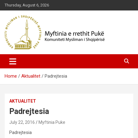
Skip
Thursday, August 6, 2026
to
content
Komuniteti Mysliman i Shqipërisë
Myftinia Pukë | Faqja Zyrtare
Home
Aktualitet
Padrejtesia
AKTUALITET
Padrejtesia
July 22, 2016
Myftinia Puke
Padrejtesia