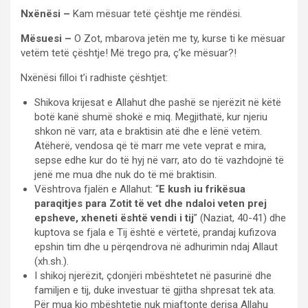
Nxënësi –
Kam mësuar tetë çështje me rëndësi.
Mësuesi –
O Zot, mbarova jetën me ty, kurse ti ke mësuar
vetëm tetë çështje! Më trego pra, ç’ke mësuar?!
Nxënësi filloi t’i radhiste çështjet:
Shikova krijesat e Allahut dhe pashë se njerëzit në këtë
botë kanë shumë shokë e miq. Megjithatë, kur njeriu
shkon në varr, ata e braktisin atë dhe e lënë vetëm.
Atëherë, vendosa që të marr me vete veprat e mira,
sepse edhe kur do të hyj në varr, ato do të vazhdojnë të
jenë me mua dhe nuk do të më braktisin.
Vështrova fjalën e Allahut: “
E kush iu frikësua
paraqitjes para Zotit të vet dhe ndaloi veten prej
epsheve, xheneti është vendi i tij
” (Naziat, 40-41) dhe
kuptova se fjala e Tij është e vërtetë, prandaj kufizova
epshin tim dhe u përqendrova në adhurimin ndaj Allaut
(xh.sh.).
I shikoj njerëzit, çdonjëri mbështetet në pasurinë dhe
familjen e tij, duke investuar të gjitha shpresat tek ata.
Për mua kjo mbështetje nuk mjaftonte derisa Allahu