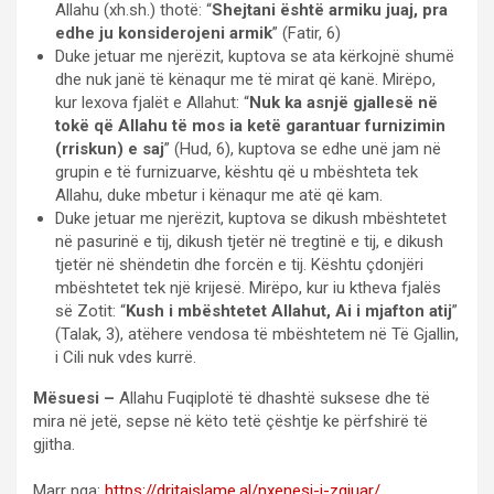
Allahu (xh.sh.) thotë: “
Shejtani është armiku juaj, pra
edhe ju konsiderojeni armik
” (Fatir, 6)
Duke jetuar me njerëzit, kuptova se ata kërkojnë shumë
dhe nuk janë të kënaqur me të mirat që kanë. Mirëpo,
kur lexova fjalët e Allahut: “
Nuk ka asnjë gjallesë në
tokë që Allahu të mos ia ketë garantuar furnizimin
(rriskun) e saj
” (Hud, 6), kuptova se edhe unë jam në
grupin e të furnizuarve, kështu që u mbështeta tek
Allahu, duke mbetur i kënaqur me atë që kam.
Duke jetuar me njerëzit, kuptova se dikush mbështetet
në pasurinë e tij, dikush tjetër në tregtinë e tij, e dikush
tjetër në shëndetin dhe forcën e tij. Kështu çdonjëri
mbështetet tek një krijesë. Mirëpo, kur iu ktheva fjalës
së Zotit: “
Kush i mbështetet Allahut, Ai i mjafton atij
”
(Talak, 3), atëhere vendosa të mbështetem në Të Gjallin,
i Cili nuk vdes kurrë.
Mësuesi –
Allahu Fuqiplotë të dhashtë suksese dhe të
mira në jetë, sepse në këto tetë çështje ke përfshirë të
gjitha.
Marr nga:
https://dritaislame.al/nxenesi-i-zgjuar/