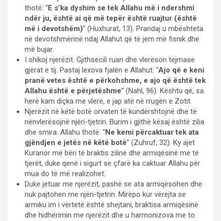
thotë: “
E s’ka dyshim se tek Allahu më i ndershmi
ndër ju, është ai që më tepër është ruajtur (është
më i devotshëm)
” (Huxhurat, 13). Prandaj u mbështeta
në devotshmërinë ndaj Allahut që të jem më fisnik dhe
më bujar.
I shikoj njerëzit. Gjithsecili ruan dhe vlerëson tejmase
gjërat e tij. Pastaj lexova fjalën e Allahut: “
Ajo që e keni
pranë vetes është e përkohshme, e ajo që është tek
Allahu është e përjetëshme
” (Nahl, 96). Kështu që, sa
herë kam diçka me vlerë, e jap atë në rrugën e Zotit.
Njerëzit në këtë botë orvaten të kundërshtojnë dhe të
nënvlerësojnë njëri-tjetrin. Burim i gjithë kësaj është zilia
dhe smira. Allahu thotë: “
Ne kemi përcaktuar tek ata
gjëndjen e jetës në këtë botë
” (Zuhruf, 32). Ky ajet
Kuranor më bëri të braktis zilinë dhe armiqësinë me të
tjerët, duke qenë i sigurt se çfarë ka caktuar Allahu për
mua do të më realizohet.
Duke jetuar me njerëzit, pashë se ata armiqësohen dhe
nuk pajtohen me njëri-tjetrin. Mirëpo kur vërejta se
armiku im i vërtetë është shejtani, braktisa armiqësinë
dhe hidhërimin me njerëzit dhe u harmonizova me to.