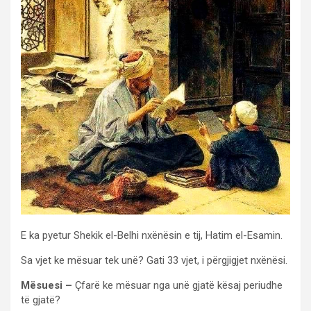
E ka pyetur Shekik el-Belhi nxënësin e tij, Hatim el-Esamin.
Sa vjet ke mësuar tek unë? Gati 33 vjet, i përgjigjet nxënësi.
Mësuesi –
Çfarë ke mësuar nga unë gjatë kësaj periudhe
të gjatë?