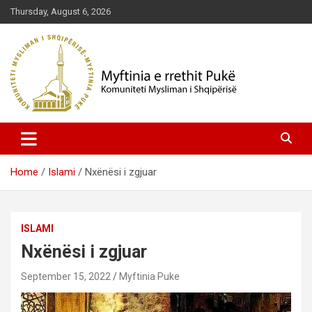
Skip
Thursday, August 6, 2026
to
content
Komuniteti Mysliman i Shqipërisë
Myftinia Pukë | Faqja Zyrtare
Home
Islami
Nxënësi i zgjuar
ISLAMI
Nxënësi i zgjuar
September 15, 2022
Myftinia Puke