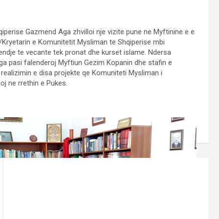
iperise Gazmend Aga zhvilloi nje vizite pune ne Myftinine e e
/Kryetarin e Komunitetit Mysliman te Shqiperise mbi
endje te vecante tek pronat dhe kurset islame. Ndersa
ga pasi falenderoj Myftiun Gezim Kopanin dhe stafin e
 realizimin e disa projekte qe Komuniteti Mysliman i
oj ne rrethin e Pukes.