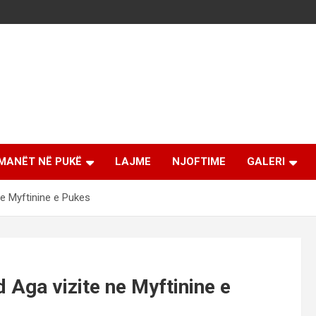
MANËT NË PUKË
LAJME
NJOFTIME
GALERI
e Myftinine e Pukes
Aga vizite ne Myftinine e