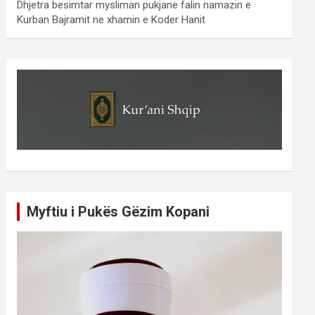
Dhjetra besimtar mysliman pukjane falin namazin e
Kurban Bajramit ne xhamin e Koder Hanit
Myftiu i Pukës Gëzim Kopani