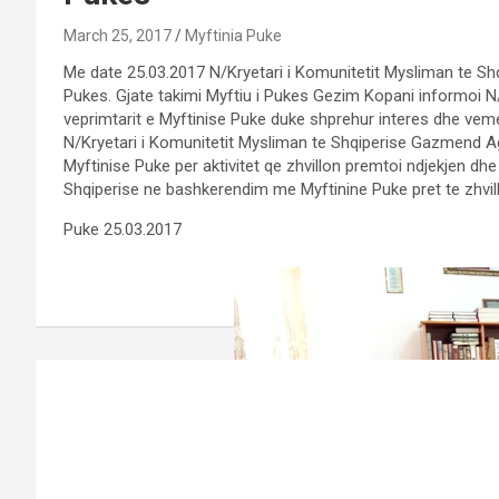
March 25, 2017
Myftinia Puke
Me date 25.03.2017 N/Kryetari i Komunitetit Mysliman te Shq
Pukes. Gjate takimi Myftiu i Pukes Gezim Kopani informoi N
veprimtarit e Myftinise Puke duke shprehur interes dhe vem
N/Kryetari i Komunitetit Mysliman te Shqiperise Gazmend A
Myftinise Puke per aktivitet qe zhvillon premtoi ndjekjen dhe
Shqiperise ne bashkerendim me Myftinine Puke pret te zhvill
Puke 25.03.2017
Post
navigation