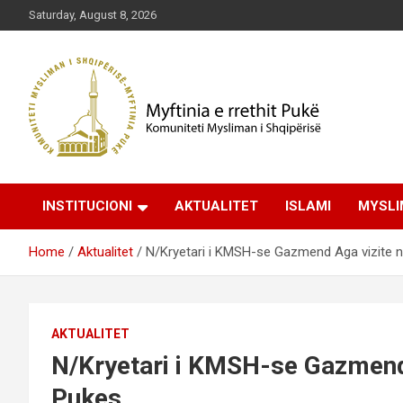
Skip
Saturday, August 8, 2026
to
content
Komuniteti Mysliman i Shqipërisë
Myftinia Pukë | Faqja
INSTITUCIONI
AKTUALITET
ISLAMI
MYSLI
Zyrtare
Home
Aktualitet
N/Kryetari i KMSH-se Gazmend Aga vizite n
AKTUALITET
N/Kryetari i KMSH-se Gazmend 
Pukes