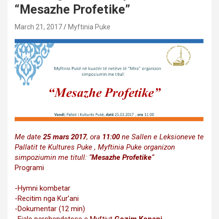
“Mesazhe Profetike”
March 21, 2017
Myftinia Puke
Me date
25 mars 2017
, ora
11:00
ne Sallen e Leksioneve te
Pallatit te Kultures Puke , Myftinia Puke organizon
simpoziumin me titull: “
Mesazhe Profetike
“
Programi
-Hymni kombetar
-Recitim nga Kur’ani
-Dokumentar (12 min)