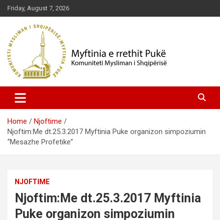
Skip
Friday, August 7, 2026
to
content
Komuniteti Mysliman i Shqipërisë
Myftinia Pukë | Faqja Zyrtare
Home
Njoftime
Njoftim:Me dt.25.3.2017 Myftinia Puke organizon simpoziumin
“Mesazhe Profetike”
NJOFTIME
Njoftim:Me dt.25.3.2017 Myftinia
Puke organizon simpoziumin