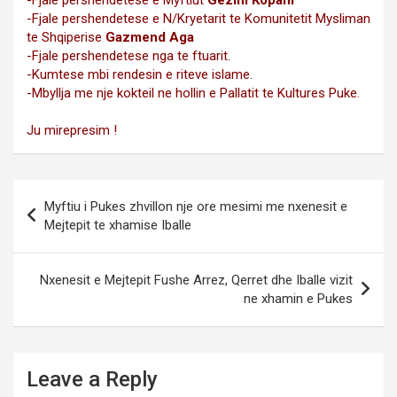
-Fjale pershendetese e Myftiut
Gezim Kopani
-Fjale pershendetese e N/Kryetarit te Komunitetit Mysliman
te Shqiperise
Gazmend Aga
-Fjale pershendetese nga te ftuarit.
-Kumtese mbi rendesin e riteve islame.
-Mbyllja me nje kokteil ne hollin e Pallatit te Kultures Puke.
Ju mirepresim !
Post
Myftiu i Pukes zhvillon nje ore mesimi me nxenesit e
navigation
Mejtepit te xhamise Iballe
Nxenesit e Mejtepit Fushe Arrez, Qerret dhe Iballe vizit
ne xhamin e Pukes
Leave a Reply