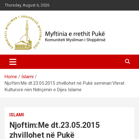
Skip
Thursday, August 6, 2026
to
content
Komuniteti Mysliman i Shqipërisë
Myftinia Pukë | Faqja Zyrtare
Home
Islami
Njoftim:Me dt.23.05.2015 zhvillohet në Pukë seminari:Vlerat
Kulturore nën Ndriçimin e Dijes Islame
ISLAMI
Njoftim:Me dt.23.05.2015
zhvillohet në Pukë