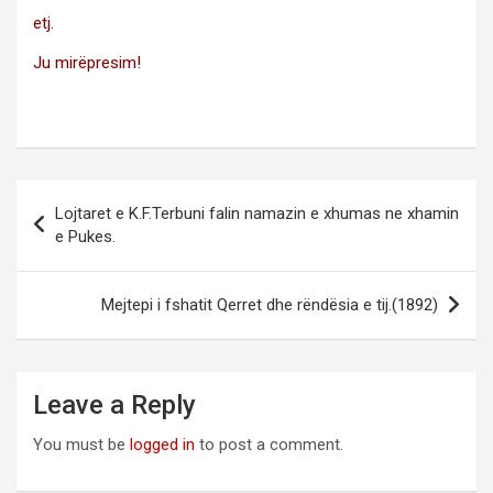
etj.
Ju mirëpresim!
Post
Lojtaret e K.F.Terbuni falin namazin e xhumas ne xhamin
navigation
e Pukes.
Mejtepi i fshatit Qerret dhe rëndësia e tij.(1892)
Leave a Reply
You must be
logged in
to post a comment.