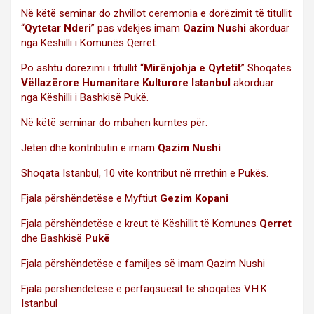
Në këtë seminar do zhvillot ceremonia e dorëzimit të titullit
“
Qytetar Nderi
” pas vdekjes imam
Qazim Nushi
akorduar
nga Këshilli i Komunës Qerret.
Po ashtu dorëzimi i titullit “
Mirënjohja e Qytetit
” Shoqatës
Vëllazërore Humanitare Kulturore Istanbul
akorduar
nga Këshilli i Bashkisë Pukë.
Në këtë seminar do mbahen kumtes për:
Jeten dhe kontributin e imam
Qazim Nushi
Shoqata Istanbul, 10 vite kontribut në rrrethin e Pukës.
Fjala përshëndetëse e Myftiut
Gezim Kopani
Fjala përshëndetëse e kreut të Këshillit të Komunes
Qerret
dhe Bashkisë
Pukë
Fjala përshëndetëse e familjes së imam Qazim Nushi
Fjala përshëndetëse e përfaqsuesit të shoqatës V.H.K.
Istanbul