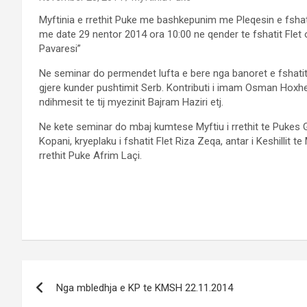
Myftinia e rrethit Puke me bashkepunim me Pleqesin e fshati
me date 29 nentor 2014 ora 10:00 ne qender te fshatit Flet ogr
Pavaresi”
Ne seminar do permendet lufta e bere nga banoret e fshatit
gjere kunder pushtimit Serb. Kontributi i imam Osman Hoxh
ndihmesit te tij myezinit Bajram Haziri etj.
Ne kete seminar do mbaj kumtese Myftiu i rrethit te Pukes
Kopani, kryeplaku i fshatit Flet Riza Zeqa, antar i Keshillit te
rrethit Puke Afrim Laçi.
Post
Nga mbledhja e KP te KMSH 22.11.2014
navigation