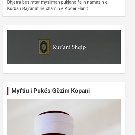
Dhjetra besimtar mysliman pukjane falin namazin e
Kurban Bajramit ne xhamin e Koder Hanit
Myftiu i Pukës Gëzim Kopani