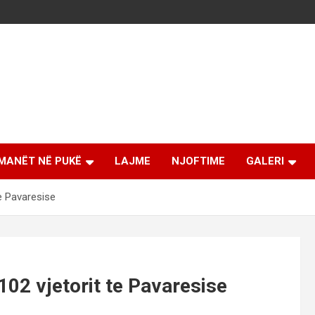
MANËT NË PUKË
LAJME
NJOFTIME
GALERI
te Pavaresise
102 vjetorit te Pavaresise