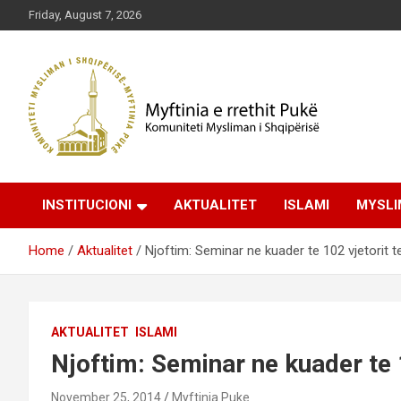
Skip
Friday, August 7, 2026
to
content
Komuniteti Mysliman i Shqipërisë
Myftinia Pukë | Faqja
INSTITUCIONI
AKTUALITET
ISLAMI
MYSLI
Zyrtare
Home
Aktualitet
Njoftim: Seminar ne kuader te 102 vjetorit 
AKTUALITET
ISLAMI
Njoftim: Seminar ne kuader te 
November 25, 2014
Myftinia Puke