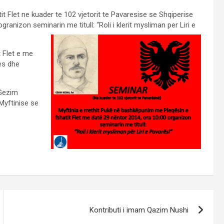
t Flet ne kuader te 102 vjetorit te Pavaresise se Shqiperise
anizon seminarin me titull: “Roli i klerit mysliman per Liri e
 Flet e me
es dhe
 Gezim
 Myftinise se
Kontributi i imam Qazim Nushi