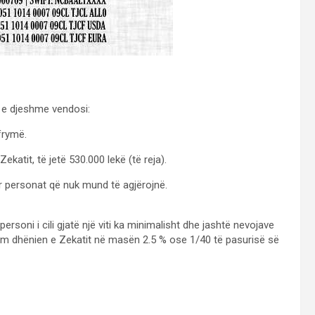
 e djeshme vendosi:
 frymë.
katit, të jetë 530.000 lekë (të reja).
ër personat që nuk mund të agjërojnë.
 personi i cili gjatë një viti ka minimalisht dhe jashtë nevojave
ligim dhënien e Zekatit në masën 2.5 % ose 1/40 të pasurisë së