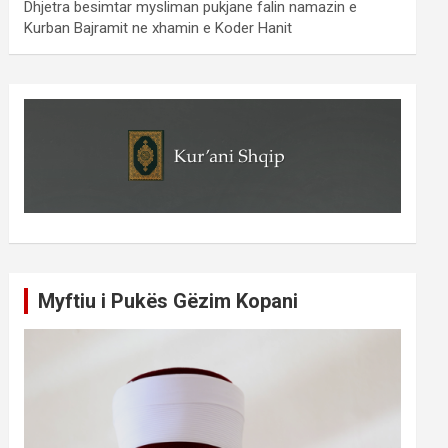
Dhjetra besimtar mysliman pukjane falin namazin e
Kurban Bajramit ne xhamin e Koder Hanit
Myftiu i Pukës Gëzim Kopani