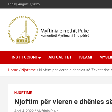
Skip
Friday, August 7, 2026
to
content
Komuniteti Mysliman i Shqipërisë
Myftinia Pukë | Faqja
INSTITUCIONI
AKTUALITET
ISLAMI
MYSLI
Zyrtare
Home
Njoftime
Njoftim për vleren e dhënies së Zekatit dhe s
NJOFTIME
Njoftim për vleren e dhënies së
April 4, 2022
Myftinia Puke