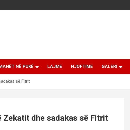
MANËT NË PUKË
LAJME
NJOFTIME
GALERI
adakas së Fitrit
 Zekatit dhe sadakas së Fitrit