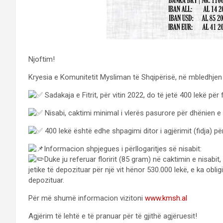
Njoftim!
Kryesia e Komunitetit Mysliman të Shqipërisë, në mbledhjen
Sadakaja e Fitrit, për vitin 2022, do të jetë 400 lekë për
Nisabi, caktimi minimal i vlerës pasurore për dhënien e Ze
400 lekë është edhe shpagimi ditor i agjërimit (fidja) p
Informacion shpjegues i përllogaritjes së nisabit:
Duke ju referuar floririt (85 gram) në caktimin e nisabit,
jetike të depozituar për një vit hënor 530.000 lekë, e ka ob
depozituar.
Për më shumë informacion vizitoni
www.kmsh.al
Agjërim të lehtë e të pranuar për të gjithë agjëruesit!