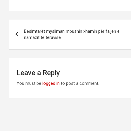
Post
Besimtarët mysliman mbushin xhamin për faljen e
navigation
namazit të teravisë
Leave a Reply
You must be
logged in
to post a comment.