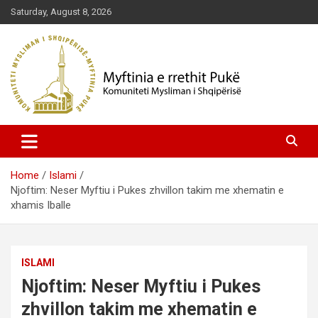
Skip
Saturday, August 8, 2026
to
content
Komuniteti Mysliman i Shqipërisë
Myftinia Pukë | Faqja Zyrtare
Home
Islami
Njoftim: Neser Myftiu i Pukes zhvillon takim me xhematin e
xhamis Iballe
ISLAMI
Njoftim: Neser Myftiu i Pukes
zhvillon takim me xhematin e