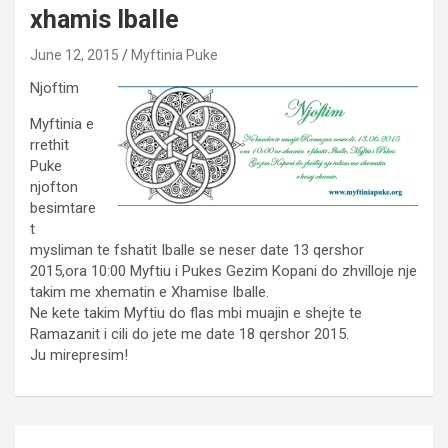
xhamis Iballe
June 12, 2015
Myftinia Puke
Njoftim
Myftinia e
rrethit
Puke
njofton
besimtare
t
mysliman te fshatit Iballe se neser date 13 qershor
2015,ora 10:00 Myftiu i Pukes Gezim Kopani do zhvilloje n
je
takim me xhematin e Xhamise Iballe.
Ne kete takim Myftiu do flas mbi muajin e shejte te
Ramazanit i cili do jete me date 18 qershor 2015.
Ju mirepresim!
Post