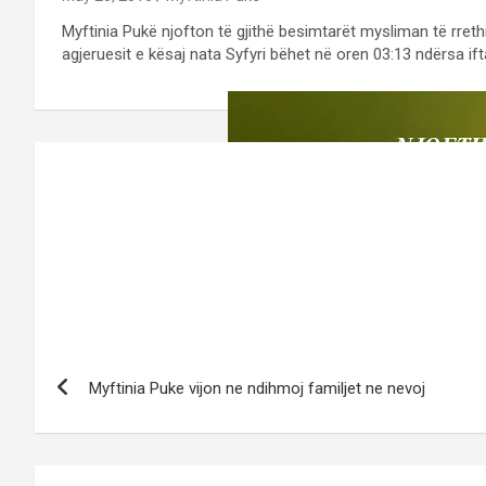
Myftinia Pukë njofton të gjithë besimtarët mysliman të rret
agjeruesit e kësaj nata Syfyri bëhet në oren 03:13 ndërsa ift
Post
navigation
Myftinia Puke vijon ne ndihmoj familjet ne nevoj