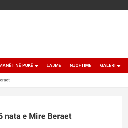
MANËT NË PUKË
LAJME
NJOFTIME
GALERI
Beraet
6 nata e Mire Beraet