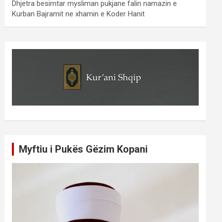
Dhjetra besimtar mysliman pukjane falin namazin e
Kurban Bajramit ne xhamin e Koder Hanit
Myftiu i Pukës Gëzim Kopani