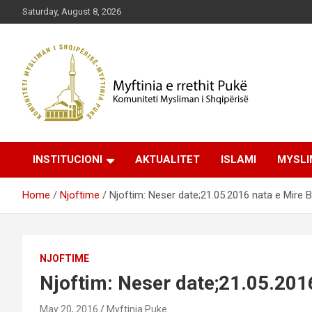
Skip
Saturday, August 8, 2026
to
content
Komuniteti Mysliman i Shqipërisë
Myftinia Pukë | Faqja
INSTITUCIONI
AKTUALITET
ISLAMI
MYSLI
Zyrtare
Home
Njoftime
Njoftim: Neser date;21.05.2016 nata e Mire 
NJOFTIME
Njoftim: Neser date;21.05.201
May 20, 2016
Myftinia Puke