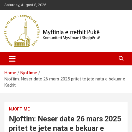
Skip
Saturday, August 8, 2026
to
content
Komuniteti Mysliman i Shqipërisë
Myftinia Pukë | Faqja Zyrtare
Home
Njoftime
Njoftim: Neser date 26 mars 2025 pritet te jete nata e bekuar e
Kadrit
NJOFTIME
Njoftim: Neser date 26 mars 2025
pritet te jete nata e bekuar e