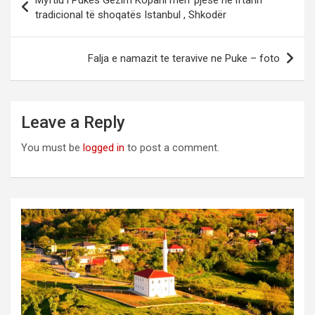
Myftiu i Pukës Gëzim Kopani merr pjesë në iftarin
navigation
tradicional të shoqatës Istanbul , Shkodër
Falja e namazit te teravive ne Puke – foto
Leave a Reply
You must be
logged in
to post a comment.