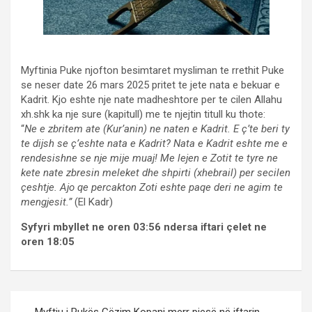
Myftinia Puke njofton besimtaret mysliman te rrethit Puke
se neser date 26 mars 2025 pritet te jete nata e bekuar e
Kadrit. Kjo eshte nje nate madheshtore per te cilen Allahu
xh.shk ka nje sure (kapitull) me te njejtin titull ku thote:
“
Ne e zbritem ate (Kur’anin) ne naten e Kadrit. E ç’te beri ty
te dijsh se ç’eshte nata e Kadrit? Nata e Kadrit eshte me e
rendesishne se nje mije muaj! Me lejen e Zotit te tyre ne
kete nate zbresin meleket dhe shpirti (xhebrail) per secilen
çeshtje. Ajo qe percakton Zoti eshte paqe deri ne agim te
mengjesit.”
(El Kadr)
Syfyri mbyllet ne oren 03:56 ndersa iftari çelet ne
oren 18:05
Post