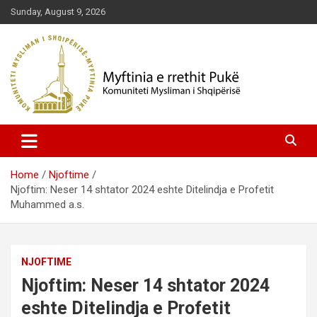
Skip
Sunday, August 9, 2026
to
content
Komuniteti Mysliman i Shqipërisë
Myftinia Pukë | Faqja Zyrtare
Home
Njoftime
Njoftim: Neser 14 shtator 2024 eshte Ditelindja e Profetit
Muhammed a.s.
NJOFTIME
Njoftim: Neser 14 shtator 2024
eshte Ditelindja e Profetit