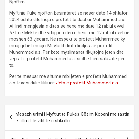
Njoftim
Myftinia Puke njofton besimtaret se neser date 14 shtator
2024 eshte ditelindja e profetit te dashur Muhammed a.s.
Ai lindi mengjesin e dites se hene me date 12 rabiul evvel
571 ne Mekke dhe vdiq po diten e hene me 12 rabiul evel ne
moshen 63 vjecare. Ne respekt te profetit Muhammed ky
muaj quhet muaji i Mevludit dmth lindjes se profetit
Muhammed a.s. Per kete myslimanet rikujtojne jeten dhe
veprat e profetit Muhammed a.s. si dhe bien salavate per
te.
Per te mesuar me shume mbi jeten e profetit Muhammed
a.s. lexoni duke klikuar:
Jeta e profetit Muhammed a.s.
Post
Mesazh urimi i Myftiut të Pukës Gëzim Kopani me rastin
navigation
e fillimit të vitit të ri shkollor