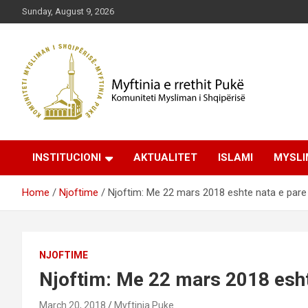
Skip
Sunday, August 9, 2026
to
content
Komuniteti Mysliman i Shqipërisë
Myftinia Pukë | Faqja
INSTITUCIONI
AKTUALITET
ISLAMI
MYSLI
Zyrtare
Home
Njoftime
Njoftim: Me 22 mars 2018 eshte nata e pare
NJOFTIME
Njoftim: Me 22 mars 2018 esht
March 20, 2018
Myftinia Puke