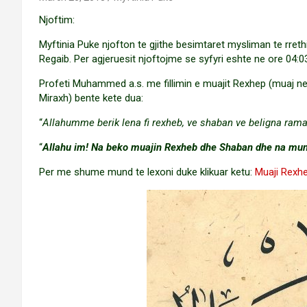
Njoftim:
Myftinia Puke njofton te gjithe besimtaret mysliman te rre
Regaib. Per agjeruesit njoftojme se syfyri eshte ne ore 04:03
Profeti Muhammed a.s. me fillimin e muajit Rexhep (muaj ne t
Miraxh) bente kete dua:
“
Allahumme berik lena fi rexheb, ve shaban ve beligna ram
“
Allahu im! Na beko muajin Rexheb dhe Shaban dhe na mun
Per me shume mund te lexoni duke klikuar ketu:
Muaji Rexhe