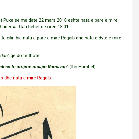
thit Puke se me date 22 mars 2018 eshte nata e pare e mire
 ndersa iftari behet ne oren 18:01.
e cilin bie nata e pare e mire Regaib dhe nata e dyte e mire
adan
” qe do te thote:
deso te arrijme muajin
Ramazan
” (Ibn Hambel)
p dhe nata e mire Regaib