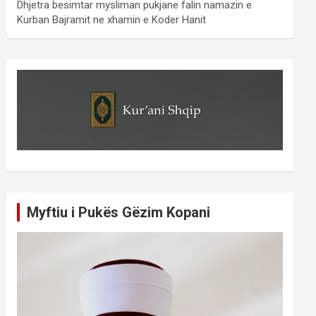
Dhjetra besimtar mysliman pukjane falin namazin e
Kurban Bajramit ne xhamin e Koder Hanit
Myftiu i Pukës Gëzim Kopani