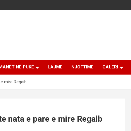
MANËT NË PUKË
LAJME
NJOFTIME
GALERI
 e mire Regaib
e nata e pare e mire Regaib