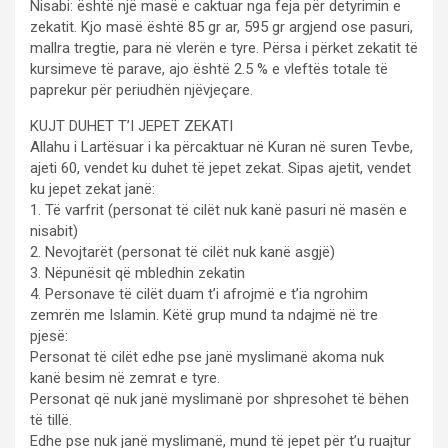
Nisabi: është një masë e caktuar nga feja për detyrimin e
zekatit. Kjo masë është 85 gr ar, 595 gr argjend ose pasuri,
mallra tregtie, para në vlerën e tyre. Përsa i përket zekatit të
kursimeve të parave, ajo është 2.5 % e vleftës totale të
paprekur për periudhën njëvjeçare.
KUJT DUHET T’I JEPET ZEKATI
Allahu i Lartësuar i ka përcaktuar në Kuran në suren Tevbe,
ajeti 60, vendet ku duhet të jepet zekat. Sipas ajetit, vendet
ku jepet zekat janë:
1. Të varfrit (personat të cilët nuk kanë pasuri në masën e
nisabit)
2. Nevojtarët (personat të cilët nuk kanë asgjë)
3. Nëpunësit që mbledhin zekatin
4. Personave të cilët duam t’i afrojmë e t’ia ngrohim
zemrën me Islamin. Këtë grup mund ta ndajmë në tre
pjesë:
Personat të cilët edhe pse janë myslimanë akoma nuk
kanë besim në zemrat e tyre.
Personat që nuk janë myslimanë por shpresohet të bëhen
të tillë.
Edhe pse nuk janë myslimanë, mund të jepet për t’u ruajtur