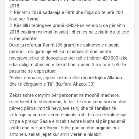
2018.
2. Për vitin 2018 sadakaja e Fitrit dhe Fidja do të jetë 200
lekë për frymë.
3. Këshilli i teologëve pranë KMSH-së vendosi që për vitin
2018 caktimi minimal (nisabi) i dhënies së zekatit do të jetë
si më poshtë:
Duke ju referuar floririt (85 gram) në caktimin e nisabit,
personi i cili gjatë një viti ka minimalisht dhe jashtë
nevojave jetike të depozituar për një vit hënor 420.000 lekë,
e ka obligim dhënien e zekatit në masën 2.5% ose 1/40 të
pasurisë së depozituar.
“Faleni namazin, jepeni zekatin dhe respektojeni Allahun
dhe të dërguarin e Tij”. (Kur’ani, Ahzab, 33)
Zekat është detyrim për personat në moshë madhore,
mendërisht të shëndoshë, të lirë, të mos kenë borxhe dhe
përveç përballimit të nevojave të tij dhe të familjes të
zotërojë pasuri në vlerën e nisabit mbi të cilin të kalojë një
vit pa e prekur. Sasia e nisabit është kusht si për pasurinë
ashtu dhe për prodhimin. Edhe pse ari dhe argjendi nuk
shtohen, zekati jepet kur arrin vlerën e nisabit.