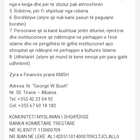
nga e keqja dhe për të zbutur pak atmosferën.
5. Robërve, për t’i shpëtuar nga robëria.
6. Borxhlinjve (atyre që nuk kanë pasuri të paguajnë
borxhin)
7. Personave që ia kanë kushtuar jetën diturisë, njerëzve
dhe institucioneve që ndihmojnë në përhapjen e fesë
islame dhe në përgjithësi të gjithë institucionet apo
shoqatat që ndikojnë në përhapjen e kulturës Islame.
8. Udhëtarët. (atyre që mund të kenë nevojë për para gjatë
udhëtimit)
Zyra e Financës pranë KMSH
Adresa: Rr. “George W. Bush”
Nr. 50. Tiranë – Albania.
Tel: +355 42 23 04 92
Cel: +355 67 60 18 182
KOMUNITETI MYSLIMAN I SHQIPËRISË
BANKA KOMBËTARE TREGTARE
NR. KLIENTIT 110000709
NR IBAN NË LEKË: AL1420511014000709CLTJCLALL0