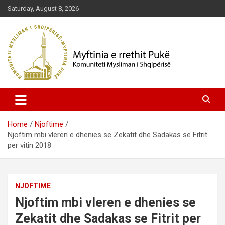
Skip
Saturday, August 8, 2026
to
content
Komuniteti Mysliman i Shqipërisë
Myftinia Pukë | Faqja Zyrtare
Home
Njoftime
Njoftim mbi vleren e dhenies se Zekatit dhe Sadakas se Fitrit
per vitin 2018
NJOFTIME
Njoftim mbi vleren e dhenies se
Zekatit dhe Sadakas se Fitrit per