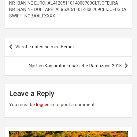
NR IBAN NË EURO: AL4120511014000709CLTJCFEURA
NR IBAN NË DOLLARË: AL8520511014000709CLTJCFUSDA
SWIFT: NCBAALTXXXX
Post
Vlerat e nates se mire Beraet
navigation
Njoftim:Kan arritur imsakijet e Ramazanit 2018
Leave a Reply
You must be
logged in
to post a comment.