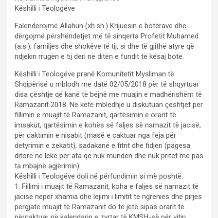
Këshilli i Teologëve
Falenderojmë Allahun (xh.sh.) Krijuesin e botërave dhe
dërgojmë përshëndetjet më të sinqerta Profetit Muhamed
(a.s.), familjes dhe shokëve të tij, si dhe të gjithë atyre që
ndjekin rrugën e tij deri në ditën e fundit të kësaj bote.
Këshilli i Teologëve pranë Komunitetit Mysliman të
Shqipërisë u mblodh me datë 02/05/2018 për të shqyrtuar
disa çështje që kanë të bëjnë me muajin e madhërishëm të
Ramazanit 2018. Në këtë mbledhje u diskutuan çështjet për
fillimin e muajit të Ramazanit, qartësimin e orarit të
imsakut, qartësimin e kohës së faljes së namazit të jacisë,
për caktimin e nisabit (masë e caktuar nga feja për
detyrimin e zekatit), sadakanë e fitrit dhe fidjen (pagesa
ditore në lekë për ata që nuk munden dhe nuk pritet më pas
ta mbajnë agjërimin).
Këshilli i Teologëve doli në përfundimin si më poshtë:
1. Fillimi i muajit të Ramazanit, koha e faljes së namazit të
jacisë nëpër xhamia dhe lejimi i limitit të ngrënies dhe pirjes
përgjatë muajit të Ramazanit do të jetë sipas orarit të
përcaktuar në kalendarin e zyrtar të KMSH-së për vitin