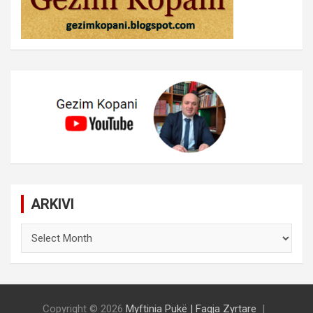
ARKIVI
ARKIVI
Copyright © 2026
Myftinia Pukë | Faqja Zyrtare