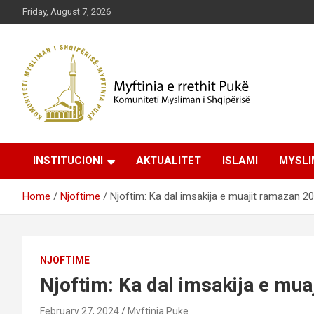
Skip
Friday, August 7, 2026
to
content
Komuniteti Mysliman i Shqipërisë
Myftinia Pukë | Faqja
INSTITUCIONI
AKTUALITET
ISLAMI
MYSLI
Zyrtare
Home
Njoftime
Njoftim: Ka dal imsakija e muajit ramazan 2
NJOFTIME
Njoftim: Ka dal imsakija e mu
February 27, 2024
Myftinia Puke