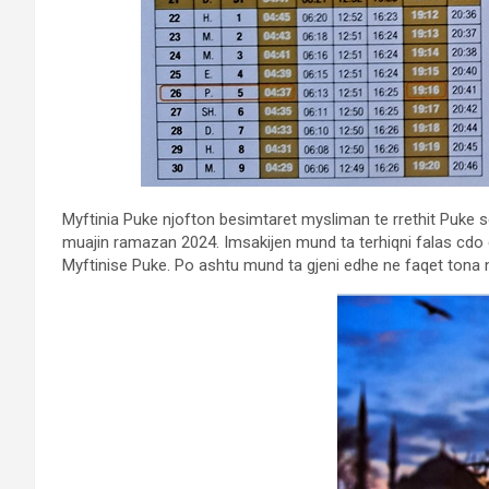
Myftinia Puke njofton besimtaret mysliman te rrethit Puke se 
muajin ramazan 2024. Imsakijen mund ta terhiqni falas cdo d
Myftinise Puke. Po ashtu mund ta gjeni edhe ne faqet tona n