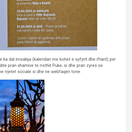
ka dal imsakija (kalendari me kohet e syfyrit dhe iftarit) per
ite pran xhamive te rrethit Puke, si dhe pran zyres se
e rrjetet sociale si dhe ne webfaqen tone.