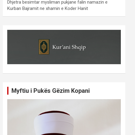
Dhjetra besimtar mysliman pukjane falin namazin e
Kurban Bajramit ne xhamin e Koder Hanit
Myftiu i Pukës Gëzim Kopani