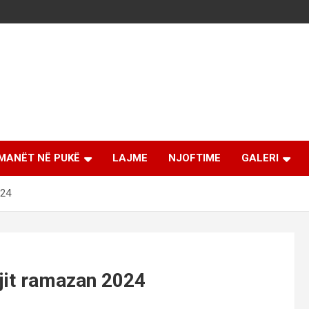
MANËT NË PUKË
LAJME
NJOFTIME
GALERI
024
ajit ramazan 2024