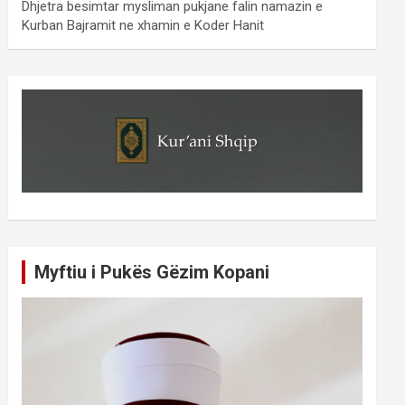
Dhjetra besimtar mysliman pukjane falin namazin e
Kurban Bajramit ne xhamin e Koder Hanit
Myftiu i Pukës Gëzim Kopani