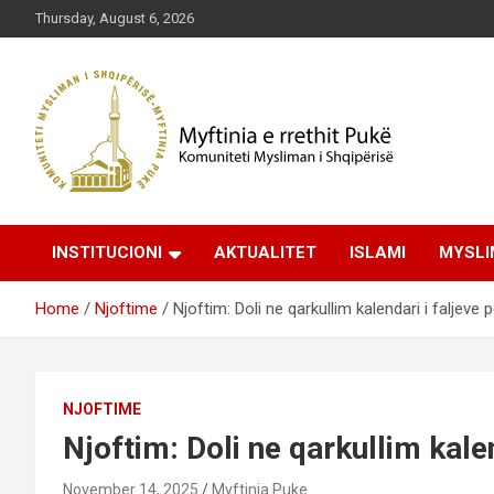
Skip
Thursday, August 6, 2026
to
content
Komuniteti Mysliman i Shqipërisë
Myftinia Pukë | Faqja
INSTITUCIONI
AKTUALITET
ISLAMI
MYSLI
Zyrtare
Home
Njoftime
Njoftim: Doli ne qarkullim kalendari i faljeve p
NJOFTIME
Njoftim: Doli ne qarkullim kalen
November 14, 2025
Myftinia Puke