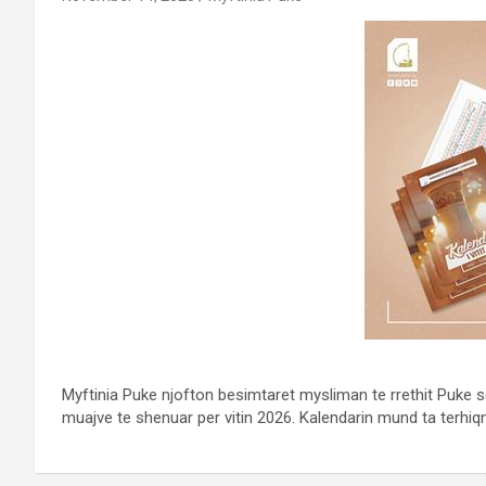
Myftinia Puke njofton besimtaret mysliman te rrethit Puke se
muajve te shenuar per vitin 2026. Kalendarin mund ta terhiq