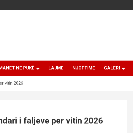
MANËT NË PUKË
LAJME
NJOFTIME
GALERI
er vitin 2026
dari i faljeve per vitin 2026