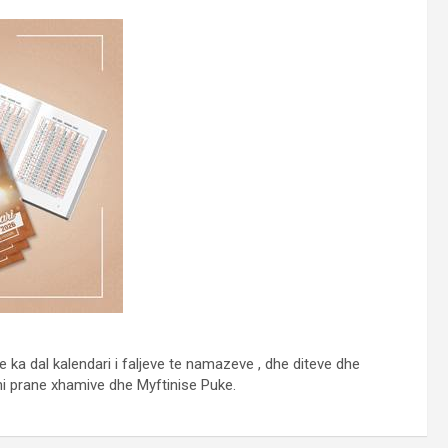
 ka dal kalendari i faljeve te namazeve , dhe diteve dhe
ni prane xhamive dhe Myftinise Puke.