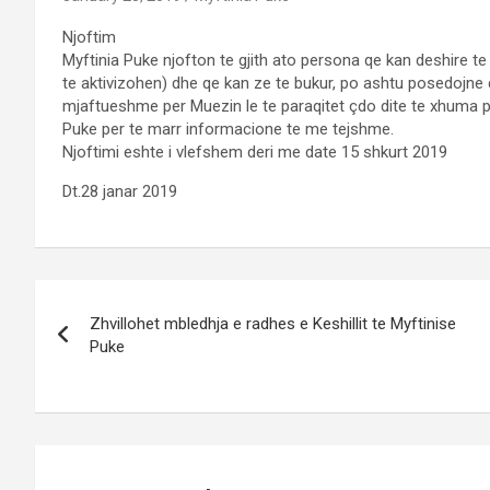
Njoftim
Myftinia Puke njofton te gjith ato persona qe kan deshire te
te aktivizohen) dhe qe kan ze te bukur, po ashtu posedojne d
mjaftueshme per Muezin le te paraqitet çdo dite te xhuma p
Puke per te marr informacione te me tejshme.
Njoftimi eshte i vlefshem deri me date 15 shkurt 2019
Dt.28 janar 2019
Post
Zhvillohet mbledhja e radhes e Keshillit te Myftinise
navigation
Puke