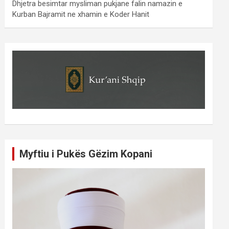
Dhjetra besimtar mysliman pukjane falin namazin e
Kurban Bajramit ne xhamin e Koder Hanit
Myftiu i Pukës Gëzim Kopani