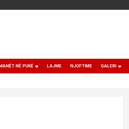
MANËT NË PUKË
LAJME
NJOFTIME
GALERI