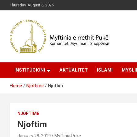
Skip
Thursday, August 6, 2026
to
content
Komuniteti Mysliman i Shqipërisë
Myftinia Pukë | Faqja
INSTITUCIONI
AKTUALITET
ISLAMI
MYSLI
Zyrtare
Home
Njoftime
Njoftim
NJOFTIME
Njoftim
January 28, 2019
Myftinia Puke