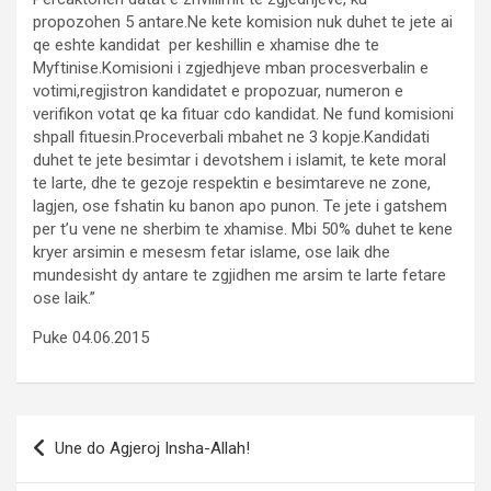
propozohen 5 antare.Ne kete komision nuk duhet te jete ai
qe eshte kandidat per keshillin e xhamise dhe te
Myftinise.Komisioni i zgjedhjeve mban procesverbalin e
votimi,regjistron kandidatet e propozuar, numeron e
verifikon votat qe ka fituar cdo kandidat. Ne fund komisioni
shpall fituesin.Proceverbali mbahet ne 3 kopje.Kandidati
duhet te jete besimtar i devotshem i islamit, te kete moral
te larte, dhe te gezoje respektin e besimtareve ne zone,
lagjen, ose fshatin ku banon apo punon. Te jete i gatshem
per t’u vene ne sherbim te xhamise. Mbi 50% duhet te kene
kryer arsimin e mesesm fetar islame, ose laik dhe
mundesisht dy antare te zgjidhen me arsim te larte fetare
ose laik.”
Puke 04.06.2015
Post
Une do Agjeroj Insha-Allah!
navigation