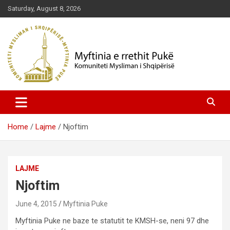
Skip
Saturday, August 8, 2026
to
content
Komuniteti Mysliman i Shqipërisë
Myftinia Pukë | Faqja Zyrtare
Home
Lajme
Njoftim
LAJME
Njoftim
June 4, 2015
Myftinia Puke
Myftinia Puke ne baze te statutit te KMSH-se, neni 97 dhe