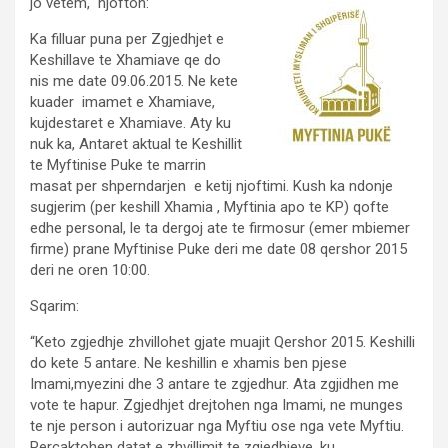
jo vetem, njofton:
Ka filluar puna per Zgjedhjet e
Keshillave te Xhamiave qe do
nis me date 09.06.2015. Ne kete
kuader imamet e Xhamiave,
kujdestaret e Xhamiave. Aty ku
nuk ka, Antaret aktual te Keshillit
te Myftinise Puke te marrin
masat per shperndarjen e ketij njoftimi. Kush ka ndonje
sugjerim (per keshill Xhamia , Myftinia apo te KP) qofte
edhe personal, le ta dergoj ate te firmosur (emer mbiemer
firme) prane Myftinise Puke deri me date 08 qershor 2015
deri ne oren 10:00.
Sqarim:
“Keto zgjedhje zhvillohet gjate muajit Qershor 2015. Keshilli
do kete 5 antare. Ne keshillin e xhamis ben pjese
Imami,myezini dhe 3 antare te zgjedhur. Ata zgjidhen me
vote te hapur. Zgjedhjet drejtohen nga Imami, ne munges
te nje person i autorizuar nga Myftiu ose nga vete Myftiu.
Percaktohen datat e zhvillimit te zgjedhjeve, ku