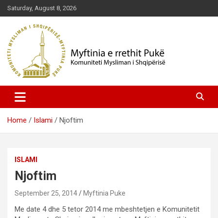
Skip
Saturday, August 8, 2026
to
content
Komuniteti Mysliman i Shqipërisë
Myftinia Pukë | Faqja Zyrtare
Home
Islami
Njoftim
ISLAMI
Njoftim
September 25, 2014
Myftinia Puke
Me date 4 dhe 5 tetor 2014 me mbeshtetjen e Komunitetit