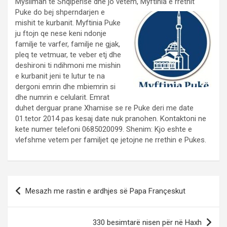
Mysliman te Shqiperise dhe jo vetem, Myftinia e rrethit
Puke do bej
shperndarjen e
mishit te kurbanit. Myftinia Puke
ju ftojn qe nese keni ndonje
familje te varfer, familje ne gjak,
pleq te vetmuar, te veber etj dhe
deshironi ti ndihmoni me mishin
e kurbanit jeni te lutur te na
dergoni emrin dhe mbiemrin si
dhe numrin e celularit. Emrat
duhet derguar prane Xhamise se re Puke deri me date
01.tetor 2014 pas kesaj date nuk pranohen. Kontaktoni ne
kete numer telefoni 0685020099. Shenim: Kjo eshte e
vlefshme vetem per familjet qe jetojne ne rrethin e Pukes.
Post
Mesazh me rastin e ardhjes së Papa Françeskut
navigation
330 besimtarë nisen për në Haxh