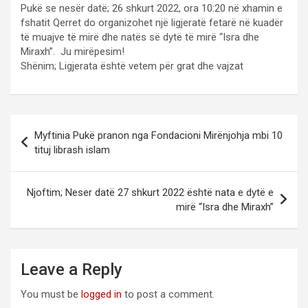
Pukë se nesër datë; 26 shkurt 2022, ora 10:20 në xhamin e
fshatit Qerret do organizohet një ligjeratë fetarë në kuadër
të muajve të mirë dhe natës së dytë të mirë “Isra dhe
Miraxh”. Ju mirëpesim!
Shënim; Ligjerata është vetem për grat dhe vajzat
Post
Myftinia Pukë pranon nga Fondacioni Mirënjohja mbi 10
navigation
tituj librash islam
Njoftim; Neser datë 27 shkurt 2022 është nata e dytë e
mirë “Isra dhe Miraxh”
Leave a Reply
You must be
logged in
to post a comment.