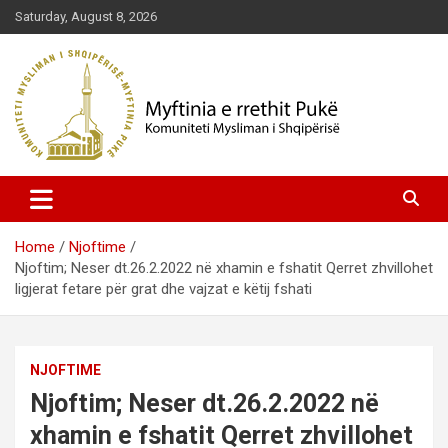
Skip
Saturday, August 8, 2026
to
content
Komuniteti Mysliman i Shqipërisë
Myftinia Pukë | Faqja Zyrtare
Home
Njoftime
Njoftim; Neser dt.26.2.2022 në xhamin e fshatit Qerret zhvillohet
ligjerat fetare për grat dhe vajzat e këtij fshati
NJOFTIME
Njoftim; Neser dt.26.2.2022 në
xhamin e fshatit Qerret zhvillohet