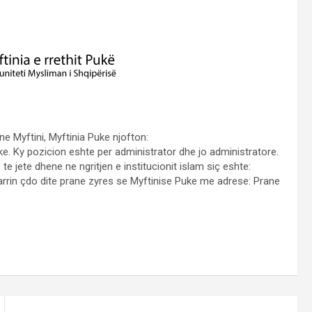
ne Myftini, Myftinia Puke njofton:
ke. Ky pozicion eshte per administrator dhe jo administratore.
te jete dhene ne ngritjen e institucionit islam siç eshte:
 marrin çdo dite prane zyres se Myftinise Puke me adrese: Prane