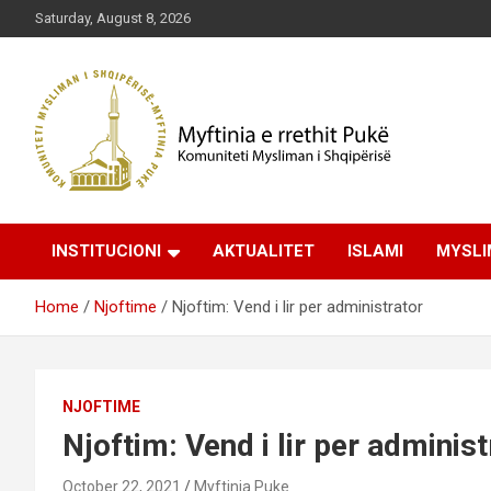
Skip
Saturday, August 8, 2026
to
content
Komuniteti Mysliman i Shqipërisë
Myftinia Pukë | Faqja
INSTITUCIONI
AKTUALITET
ISLAMI
MYSLI
Zyrtare
Home
Njoftime
Njoftim: Vend i lir per administrator
NJOFTIME
Njoftim: Vend i lir per administ
October 22, 2021
Myftinia Puke