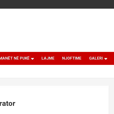
MANËT NË PUKË
LAJME
NJOFTIME
GALERI
rator