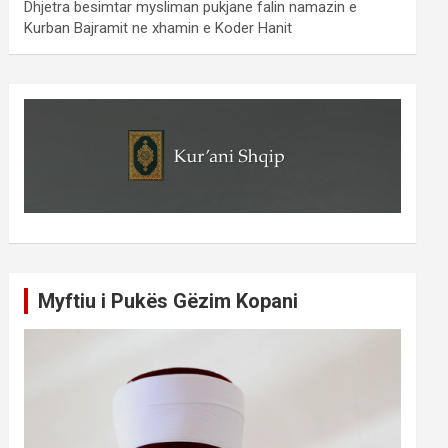
Dhjetra besimtar mysliman pukjane falin namazin e
Kurban Bajramit ne xhamin e Koder Hanit
Myftiu i Pukës Gëzim Kopani