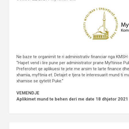
Ne baze te organimit te ri administrativ financiar nga KMSH 
“Hapet vend i lire pune per administrator prane Myftinise Pu
Preferohet qe aplikuesi te jete me arsim te larte finance dhe 
xhamia, myftinia et. Detajet e tjera te interesuarit mund ti
xhamise se qytetit Puke.”
VEMENDJE
Aplikimet mund te behen deri me date 18 dhjetor 2021
Post