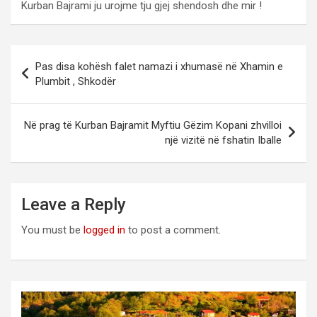
Kurban Bajrami ju urojme tju gjej shendosh dhe mir !
Post
Pas disa kohësh falet namazi i xhumasë në Xhamin e
navigation
Plumbit , Shkodër
Në prag të Kurban Bajramit Myftiu Gëzim Kopani zhvilloi
një vizitë në fshatin Iballe
Leave a Reply
You must be
logged in
to post a comment.