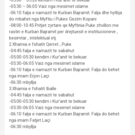
-05:00 – 05:20 kendim i Kur’anit te bekuar
-05:30 – 06:05 Vaiz nga mesimet islame
-06:10 falja e namazit te Kurban Bajramit. Falja dhe hytbja
do mbahet nga Myftiu i Pukes Gezim Kopani
-08:00-10:45 Pritjet zyrtare qe Myftinia Puke zhvillon me
rastin e Kurban Bajramit per drejtuesit e institucioneve ,
besimtar , intelektual etj.
2.Xhamia e fshatit Qerret , Puke
-04:45 falja e namazit te sabahut
-05:00-05:30 kendim i Kur’anit te bekuar
-05:30-06:05 Vaiz nga mesimet islame
-06:10 falja e namazit te Kurban Bajramit. Falja do behet
nga imam Erjon Laçi
-06:30 mbyllja
3.Xhamia e fshatit Iballe
-04:45 falja e namazit te sabahut
-05:00-05:30 kendim i Kur’anit te bekuar
-05:30-06:05 Vaiz nga mesimet islame
-06:10 falja e namazit te Kurban Bajramit. Falja do behet
nga imam Fatjet Laçi
-06:30 mbyllja