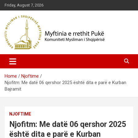
Skip
Friday, August 7, 2026
to
content
Komuniteti Mysliman i Shqipërisë
Myftinia Pukë | Faqja Zyrtare
Home
Njoftime
Njofitm: Me datë 06 qershor 2025 është dita e parë e Kurban
Bajramit
NJOFTIME
Njofitm: Me datë 06 qershor 2025
është dita e parë e Kurban