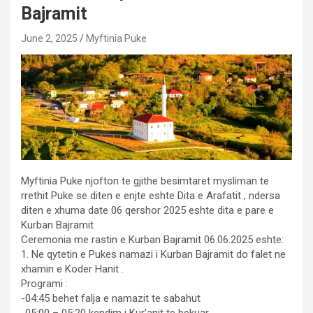
Bajramit
June 2, 2025
Myftinia Puke
Myftinia Puke njofton te gjithe besimtaret mysliman te
rrethit Puke se diten e enjte eshte Dita e Arafatit , ndersa
diten e xhuma date 06 qershor 2025 eshte dita e pare e
Kurban Bajramit
Ceremonia me rastin e Kurban Bajramit 06.06.2025 eshte:
1. Ne qytetin e Pukes namazi i Kurban Bajramit do falet ne
xhamin e Koder Hanit .
Programi :
-04:45 behet falja e namazit te sabahut