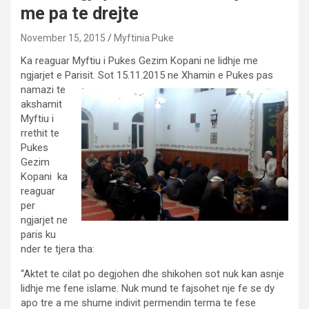
me pa te drejte
November 15, 2015
Myftinia Puke
Ka reaguar Myftiu i Pukes Gezim Kopani ne lidhje me
ngjarjet e Parisit. Sot 15.11.2015 ne Xhamin e
Pukes pas
namazi te
akshamit
Myftiu i
rrethit te
Pukes
Gezim
Kopani ka
reaguar
per
ngjarjet ne
paris ku
nder te tjera tha:
“Aktet te cilat po degjohen dhe shikohen sot nuk kan asnje
lidhje me fene islame. Nuk mund te fajsohet nje fe se dy
apo tre a me shume indivit permendin terma te fese