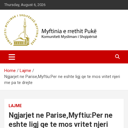
Skip
Thursday, August 6, 2026
to
content
Komuniteti Mysliman i Shqipërisë
Myftinia Pukë | Faqja Zyrtare
Home
Lajme
Ngjarjet ne Parise,Myftiu:Per ne eshte ligj qe te mos vritet njeri
me pa te drejte
LAJME
Ngjarjet ne Parise,Myftiu:Per ne
eshte ligj qe te mos vritet njeri