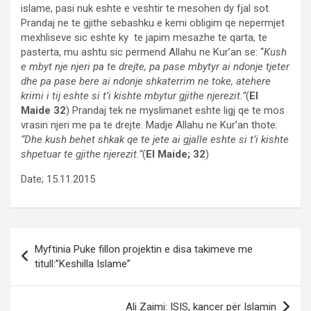
islame, pasi nuk eshte e veshtir te mesohen dy fjal sot.
Prandaj ne te gjithe sebashku e kemi obligim qe nepermjet
mexhliseve sic eshte ky te japim mesazhe te qarta, te
pasterta, mu ashtu sic permend Allahu ne Kur’an se: “
Kush
e mbyt nje njeri pa te drejte, pa pase mbytyr ai ndonje tjeter
dhe pa pase bere ai ndonje shkaterrim ne toke, atehere
krimi i tij eshte si t’i kishte mbytur gjithe njerezit.”
(
El
Maide 32
) Prandaj tek ne myslimanet eshte ligj qe te mos
vrasin njeri me pa te drejte. Madje Allahu ne Kur’an thote:
“Dhe kush behet shkak qe te jete ai gjalle eshte si t’i kishte
shpetuar te gjithe njerezit.”
(
El Maide; 32
)
Date; 15.11.2015
Post
Myftinia Puke fillon projektin e disa takimeve me
navigation
titull:”Keshilla Islame”
Ali Zaimi: ISIS, kancer për Islamin