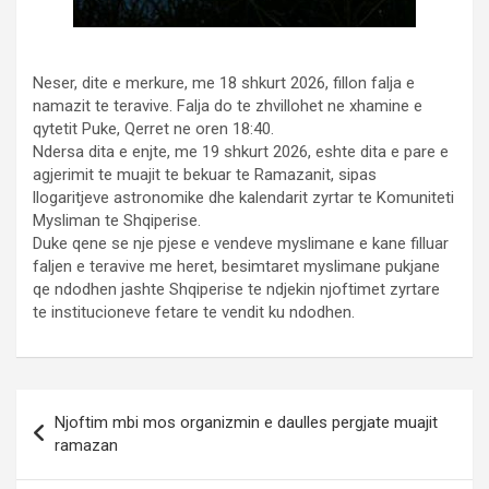
Neser, dite e merkure, me 18 shkurt 2026, fillon falja e
namazit te teravive. Falja do te zhvillohet ne xhamine e
qytetit Puke, Qerret ne oren 18:40.
Ndersa dita e enjte, me 19 shkurt 2026, eshte dita e pare e
agjerimit te muajit te bekuar te Ramazanit, sipas
llogaritjeve astronomike dhe kalendarit zyrtar te Komuniteti
Mysliman te Shqiperise.
Duke qene se nje pjese e vendeve myslimane e kane filluar
faljen e teravive me heret, besimtaret myslimane pukjane
qe ndodhen jashte Shqiperise te ndjekin njoftimet zyrtare
te institucioneve fetare te vendit ku ndodhen.
Post
Njoftim mbi mos organizmin e daulles pergjate muajit
navigation
ramazan