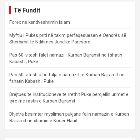
Të Fundit
Forex ne kendveshrimin islam
Myftiu i Pukës priti në takim përfaqësuesen e Qendrës së
Shërbimit të Ndihmës Juridike Parësore
Pas 60-vitesh falet namazi i Kurban Bajramit ne fshatin
Kabash , Puke
Pas 60-vitesh u be falja e namazit te Kurban Bajramit ne
fshatin Kabash , Puke
Drejtues te institucioneve te rrethit Puke percjellin urimet e
tyre me rastin e Kurban Bajramit
Dhjetra besimtar mysliman pukjane falin namazin e Kurban
Bajramit ne xhamin e Koder Hanit