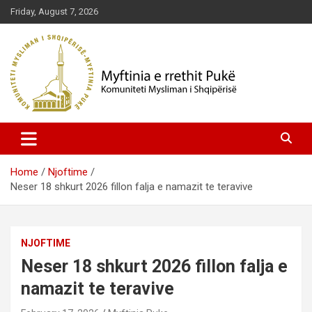
Skip
Friday, August 7, 2026
to
content
Komuniteti Mysliman i Shqipërisë
Myftinia Pukë | Faqja Zyrtare
Home
Njoftime
Neser 18 shkurt 2026 fillon falja e namazit te teravive
NJOFTIME
Neser 18 shkurt 2026 fillon falja e
namazit te teravive