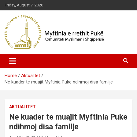
Skip
Friday, August 7, 2026
to
content
Komuniteti Mysliman i Shqipërisë
Myftinia Pukë | Faqja Zyrtare
Home
Aktualitet
Ne kuader te muajit Myftinia Puke ndihmoj disa familje
AKTUALITET
Ne kuader te muajit Myftinia Puke
ndihmoj disa familje