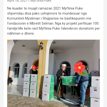
April 16, 2021
Myftinia Puke
Ne kuader te muajit ramazan 2021 Myftinia Puke
shperndau disa pako ushqimore te mundesuar nga
Komuniteti Mysliman i Shqiperise ne bashkepunim me
fondacionin e Mbretit Selman. Nga ky projekt perfituan 100
familje.Me kete rast Myftinia Puke falenderon donatorin per
ndihmen e dhene.