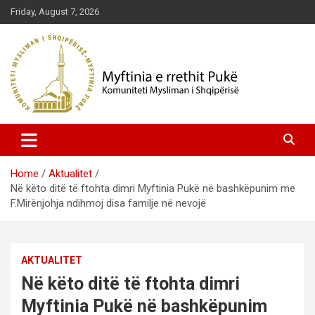
Skip
Friday, August 7, 2026
to
content
Komuniteti Mysliman i Shqipërisë
Myftinia Pukë | Faqja Zyrtare
Home
Aktualitet
Në këto ditë të ftohta dimri Myftinia Pukë në bashkëpunim me
F.Mirënjohja ndihmoj disa familje në nevojë
AKTUALITET
Në këto ditë të ftohta dimri
Myftinia Pukë në bashkëpunim