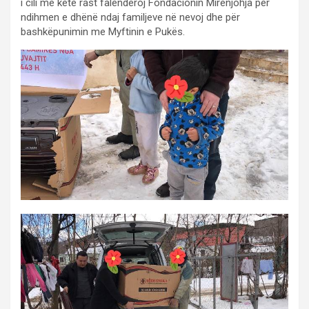
i cili me këtë rast falenderoj Fondacionin Mirënjohja për
ndihmen e dhënë ndaj familjeve në nevoj dhe për
bashkëpunimin me Myftinin e Pukës.