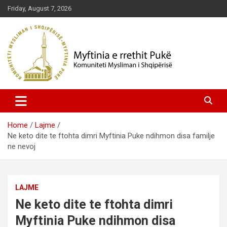
Skip
Friday, August 7, 2026
to
content
Komuniteti Mysliman i Shqipërisë
Myftinia Pukë | Faqja Zyrtare
Home
Lajme
Ne keto dite te ftohta dimri Myftinia Puke ndihmon disa familje
ne nevoj
LAJME
Ne keto dite te ftohta dimri
Myftinia Puke ndihmon disa