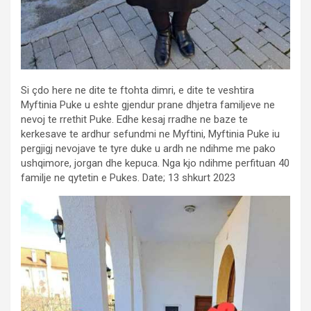
Si çdo here ne dite te ftohta dimri, e dite te veshtira
Myftinia Puke u eshte gjendur prane dhjetra familjeve ne
nevoj te rrethit Puke. Edhe kesaj rradhe ne baze te
kerkesave te ardhur sefundmi ne Myftini, Myftinia Puke iu
pergjigj nevojave te tyre duke u ardh ne ndihme me pako
ushqimore, jorgan dhe kepuca. Nga kjo ndihme perfituan 40
familje ne qytetin e Pukes. Date; 13 shkurt 2023