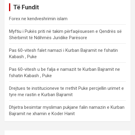
Të Fundit
Forex ne kendveshrimin islam
Myftiu i Pukës priti në takim përfaqësuesen e Qendrës së
Shërbimit të Ndihmës Juridike Parësore
Pas 60-vitesh falet namazi i Kurban Bajramit ne fshatin
Kabash , Puke
Pas 60-vitesh u be falja e namazit te Kurban Bajramit ne
fshatin Kabash , Puke
Drejtues te institucioneve te rrethit Puke percjellin urimet e
tyre me rastin e Kurban Bajramit
Dhjetra besimtar mysliman pukjane falin namazin e Kurban
Bajramit ne xhamin e Koder Hanit