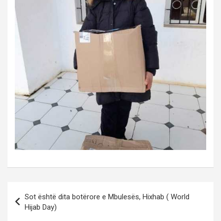
Post
Sot është dita botërore e Mbulesës, Hixhab ( World
navigation
Hijab Day)