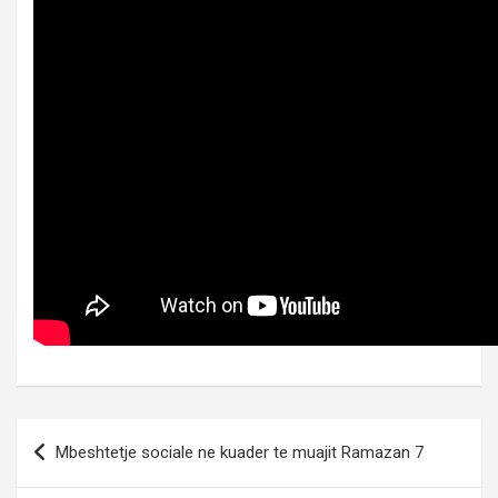
Post
Mbeshtetje sociale ne kuader te muajit Ramazan 7
navigation