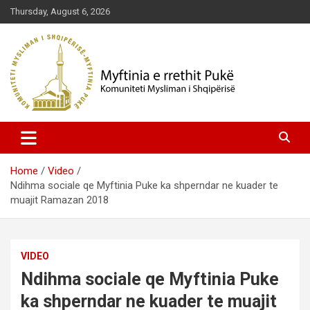
Skip
Thursday, August 6, 2026
to
content
Komuniteti Mysliman i Shqipërisë
Myftinia Pukë | Faqja Zyrtare
Home
Video
Ndihma sociale qe Myftinia Puke ka shperndar ne kuader te
muajit Ramazan 2018
VIDEO
Ndihma sociale qe Myftinia Puke
ka shperndar ne kuader te muajit