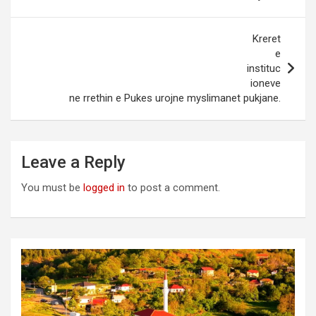
Kurban Bajrami xhamia e Pukes
Kreret
15.10.2013
e
instituc
ioneve
ne rrethin e Pukes urojne myslimanet pukjane.
Leave a Reply
You must be
logged in
to post a comment.