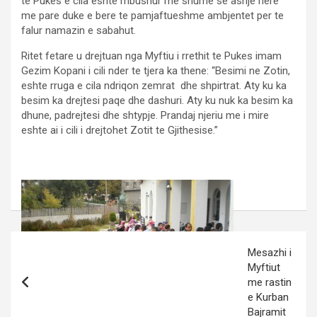
te Pukes e cila eshte mbushur me shume se asnje here
me pare duke e bere te pamjaftueshme ambjentet per te
falur namazin e sabahut.
Ritet fetare u drejtuan nga Myftiu i rrethit te Pukes imam
Gezim Kopani i cili nder te tjera ka thene: “Besimi ne Zotin,
eshte rruga e cila ndriqon zemrat dhe shpirtrat. Aty ku ka
besim ka drejtesi paqe dhe dashuri. Aty ku nuk ka besim ka
dhune, padrejtesi dhe shtypje. Prandaj njeriu me i mire
eshte ai i cili i drejtohet Zotit te Gjithesise.”
Post
Mesazhi i
navigation
Myftiut
me rastin
e Kurban
Bajramit