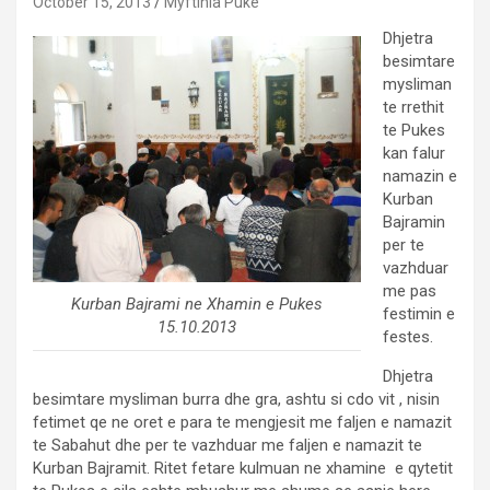
October 15, 2013
Myftinia Puke
Dhjetra
besimtare
mysliman
te rrethit
te Pukes
kan falur
namazin e
Kurban
Bajramin
per te
vazhduar
me pas
Kurban Bajrami ne Xhamin e Pukes
festimin e
15.10.2013
festes.
Dhjetra
besimtare mysliman burra dhe gra, ashtu si cdo vit , nisin
fetimet qe ne oret e para te mengjesit me faljen e namazit
te Sabahut dhe per te vazhduar me faljen e namazit te
Kurban Bajramit. Ritet fetare kulmuan ne xhamine e qytetit