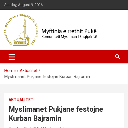
Skip
Sunday, August 9, 2026
to
content
Komuniteti Mysliman i Shqipërisë
Myftinia Pukë | Faqja Zyrtare
Home
Aktualitet
Myslimanet Pukjane festojne Kurban Bajramin
AKTUALITET
Myslimanet Pukjane festojne
Kurban Bajramin